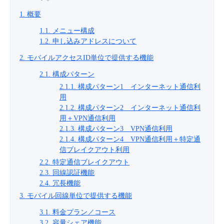
■ セットアップガイド
1. 概要
パートナー
- データと分析
管理機能
サポート
IoT
故障/メンテナンス履歴
1.1. メニュー構成
- 新規お申し込み方法
1.2. 申し込みアドレスについて
販売パートナー向けプログラム
トレーニング/操作動画
- IoT
すべてのメニューを見る
管理機能
モニタリング/監査
メンテナンス予定
2. モバイルアクセスID単位で提供する機能
- 初期設定・確認
2.1. 構成パターン
協業パートナー
脱炭素化
- マルチクラウド利用
すべてのメニューを見る
サポート
定期メンテナンス
2.1.1. 構成パターン1 インターネット通信利
- ユーザー機能の管理
用
2.1.2. 構成パターン2 インターネット通信利
- リモートワーク
すべてのメニューを見る
- 登録情報の管理
用＋VPN通信利用
2.1.3. 構成パターン3 VPN通信利用
- ITインフラストラクチャー
2.1.4. 構成パターン4 VPN通信利用＋特定通
- APIリファレンス
信ブレイクアウト利用
2.2. 特定通信ブレイクアウト
- その他
2.3. 回線認証機能
■ 基本構築ガイド
2.4. 冗長機能
3. モバイル回線単位で提供する機能
- クラウド / サーバー
3.1. 料金プラン／コース
3.2. 容量シェア機能