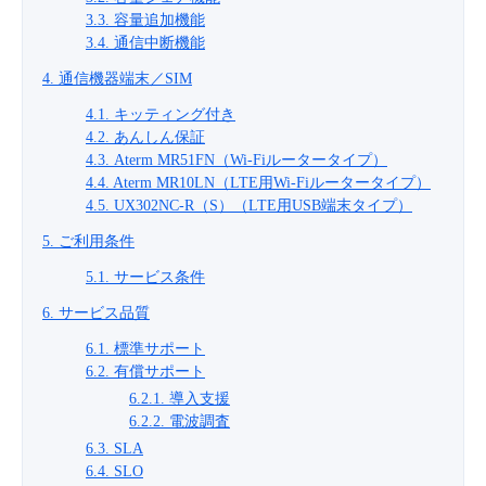
3.3. 容量追加機能
- Flexible InterConnect
3.4. 通信中断機能
4. 通信機器端末／SIM
- Flexible Remote Access
4.1. キッティング付き
4.2. あんしん保証
- vUTM2
4.3. Aterm MR51FN（Wi-Fiルータータイプ）
4.4. Aterm MR10LN（LTE用Wi-Fiルータータイプ）
4.5. UX302NC-R（S）（LTE用USB端末タイプ）
5. ご利用条件
5.1. サービス条件
6. サービス品質
6.1. 標準サポート
6.2. 有償サポート
6.2.1. 導入支援
6.2.2. 電波調査
6.3. SLA
6.4. SLO