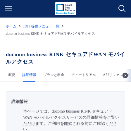
ホーム
SDPF提供メニュー一覧
サービス一覧
docomo business RINK セキュアドWAN モバイルアクセス
データ利活用
よくある質問
docomo business RINK セキュアドWAN モバイ
ルアクセス
クラウド/サーバー
データ利活用
料金情報
概要
詳細情報
プランと料金
チュートリアル
APIリファレンス
ネットワーク
クラウド/サーバー
料金シミュレーター
ご利用開始ガイド
■ 管理機能
IoT
ネットワーク
データ利活用
ユースケース
詳細情報
本ページでは、docomo business RINK セキュアド
- 管理機能
- バックアップ
モニタリング/監査
IoT
クラウド/サーバー
故障/メンテナンス情報
WAN モバイルアクセスサービスの詳細情報をご覧い
ただけます。ご利用を開始される前にご確認くださ
- セキュリティ・監査
サポート
モニタリング/監査
ネットワーク
サービス稼働状況
い。