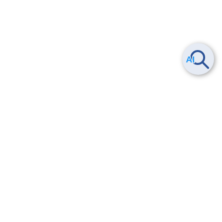
Smart Data Platform につい
ヘルプ
て
よくある質問
特長
お問い合わせ
サービス一覧
トレーニング/操作動画
ユースケース
導入事例
法的情報・信頼性
料金情報
サービス利用規約・SLA