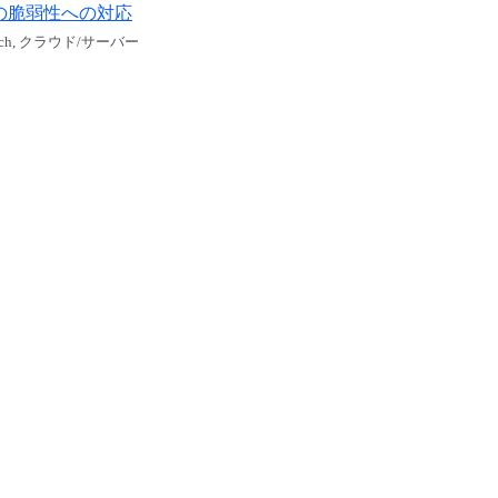
釈の脆弱性への対応
ual Patch, クラウド/サーバー