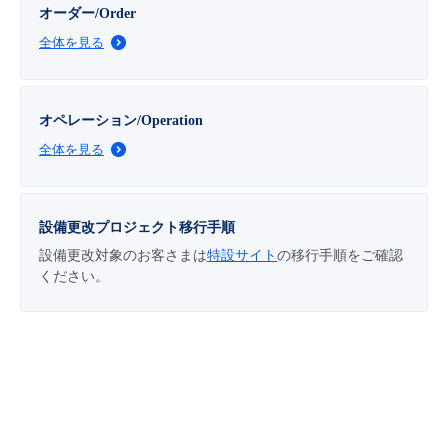
■ セットアップガイド
オーダー/Order
全体を見る
パートナー
- データと分析
管理機能
サポート
IoT
故障/メンテナンス履歴
- 新規お申し込み方法
販売パートナー向けプログラム
トレーニング/操作動画
- IoT
すべてのメニューを見る
管理機能
モニタリング/監査
メンテナンス予定
オペレーション/Operation
- 初期設定・確認
全体を見る
協業パートナー
脱炭素化
- マルチクラウド利用
すべてのメニューを見る
サポート
定期メンテナンス
- ユーザー機能の管理
- リモートワーク
すべてのメニューを見る
設備更改プロジェクト移行手順
- 登録情報の管理
設備更改対象のお客さまは
特設サイト
の移行手順をご確認
- ITインフラストラクチャー
ください。
- APIリファレンス
- その他
■ 基本構築ガイド
- クラウド / サーバー