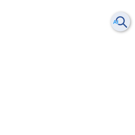
Smart Data Platform につい
ヘルプ
て
よくある質問
特長
お問い合わせ
サービス一覧
トレーニング/操作動画
ユースケース
導入事例
法的情報・信頼性
料金情報
サービス利用規約・SLA
お知らせ
セキュリティ&コンプライア