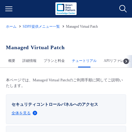
ホーム
SDPF提供メニュー一覧
Managed Virtual Patch
サービス一覧
データ利活用
Managed Virtual Patch
よくある質問
概要
詳細情報
プランと料金
チュートリアル
APIリファレンス
クラウド/サーバー
データ利活用
料金情報
ネットワーク
クラウド/サーバー
料金シミュレーター
本ページでは、Managed Virtual Patchのご利用手順に関してご説明い
ご利用開始ガイド
たします。
■ 管理機能
IoT
ネットワーク
データ利活用
ユースケース
セキュリティコントロールパネルへのアクセス
- 管理機能
全体を見る
- バックアップ
モニタリング/監査
IoT
クラウド/サーバー
故障/メンテナンス情報
- セキュリティ・監査
サポート
モニタリング/監査
ネットワーク
サービス稼働状況