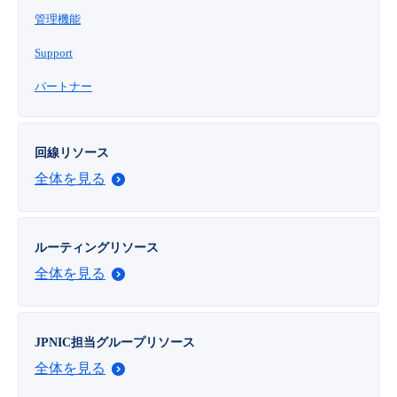
■ セットアップガイド
管理機能
パートナー
- データと分析
管理機能
サポート
IoT
故障/メンテナンス履歴
Support
- 新規お申し込み方法
販売パートナー向けプログラム
パートナー
トレーニング/操作動画
- IoT
すべてのメニューを見る
管理機能
モニタリング/監査
メンテナンス予定
- 初期設定・確認
協業パートナー
脱炭素化
- マルチクラウド利用
すべてのメニューを見る
サポート
定期メンテナンス
回線リソース
- ユーザー機能の管理
全体を見る
- リモートワーク
すべてのメニューを見る
- 登録情報の管理
- ITインフラストラクチャー
ルーティングリソース
- APIリファレンス
全体を見る
- その他
■ 基本構築ガイド
JPNIC担当グループリソース
全体を見る
- クラウド / サーバー