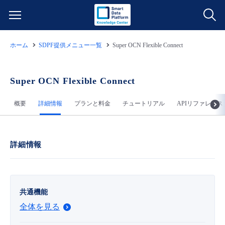
ホーム
SDPF提供メニュー一覧
Super OCN Flexible Connect
サービス一覧
データ利活用
Super OCN Flexible Connect
よくある質問
概要
詳細情報
プランと料金
チュートリアル
APIリファレンス
クラウド/サーバー
データ利活用
料金情報
ネットワーク
クラウド/サーバー
料金シミュレーター
ご利用開始ガイド
詳細情報
■ 管理機能
IoT
ネットワーク
データ利活用
ユースケース
共通機能
- 管理機能
- バックアップ
モニタリング/監査
IoT
クラウド/サーバー
故障/メンテナンス情報
全体を見る
- セキュリティ・監査
サポート
モニタリング/監査
ネットワーク
サービス稼働状況