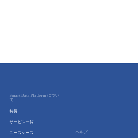
■ セットアップガイド
パートナー
- データと分析
管理機能
サポート
IoT
故障/メンテナンス履歴
- 新規お申し込み方法
販売パートナー向けプログラム
トレーニング/操作動画
- IoT
すべてのメニューを見る
管理機能
モニタリング/監査
メンテナンス予定
- 初期設定・確認
協業パートナー
脱炭素化
- マルチクラウド利用
すべてのメニューを見る
サポート
定期メンテナンス
- ユーザー機能の管理
- リモートワーク
すべてのメニューを見る
- 登録情報の管理
- ITインフラストラクチャー
- APIリファレンス
Smart Data Platform につい
て
- その他
特長
■ 基本構築ガイド
サービス一覧
- クラウド / サーバー
ヘルプ
ユースケース