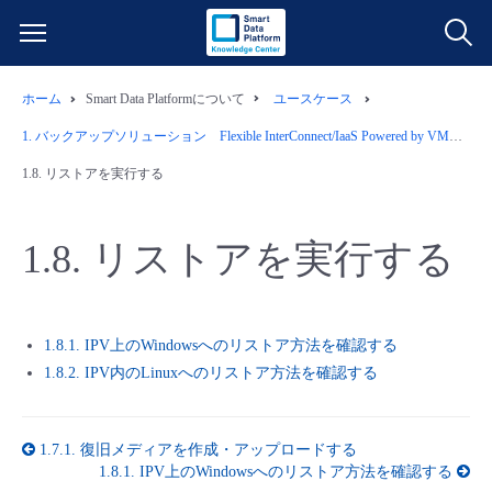
ホーム
Smart Data Platformについて
ユースケース
サービス一覧
1.
バックアップソリューション Flexible InterConnect/IaaS Powered by VMware/Wasabiオブジェクトストレージ/Arcserve
データ利活用
1.8.
リストアを実行する
よくある質問
クラウド/サーバー
データ利活用
料金情報
1.8.
リストアを実行する
ネットワーク
クラウド/サーバー
料金シミュレーター
ご利用開始ガイド
1.8.1. IPV上のWindowsへのリストア方法を確認する
■ 管理機能
IoT
ネットワーク
データ利活用
ユースケース
1.8.2. IPV内のLinuxへのリストア方法を確認する
- 管理機能
- バックアップ
モニタリング/監査
IoT
クラウド/サーバー
故障/メンテナンス情報
1.7.1.
復旧メディアを作成・アップロードする
1.8.1.
IPV上のWindowsへのリストア方法を確認する
- セキュリティ・監査
サポート
モニタリング/監査
ネットワーク
サービス稼働状況