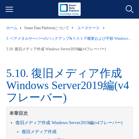
ホーム
Smart Data Platformについて
ユースケース
サービス一覧
5.
ベアメタルサーバーのバックアップ&リストア概要および手順 Windows Server2019編(v4フレーバー)
データ利活用
5.10.
復旧メディア作成 Windows Server2019編(v4フレーバー)
よくある質問
クラウド/サーバー
データ利活用
料金情報
5.10.
復旧メディア作成
Windows Server2019編(v4
ネットワーク
クラウド/サーバー
料金シミュレーター
ご利用開始ガイド
フレーバー)
■ 管理機能
IoT
ネットワーク
データ利活用
ユースケース
本章目次
- 管理機能
- バックアップ
モニタリング/監査
IoT
クラウド/サーバー
故障/メンテナンス情報
復旧メディア作成 Windows Server2019編(v4フレーバー)
復旧メディア作成
- セキュリティ・監査
サポート
モニタリング/監査
ネットワーク
サービス稼働状況