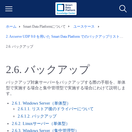
ホーム
Smart Data Platformについて
ユースケース
サービス一覧
2.
Arcserve UDP 9.0 を用いた Smart Data Platform でのバックアップリストア運用例
データ利活用
2.6.
バックアップ
よくある質問
クラウド/サーバー
データ利活用
料金情報
2.6.
バックアップ
ネットワーク
クラウド/サーバー
料金シミュレーター
ご利用開始ガイド
バックアップ対象サーバーをバックアップする際の手順を、単体
型で実施する場合と集中管理型で実施する場合にわけて説明しま
す。
■ 管理機能
IoT
ネットワーク
データ利活用
ユースケース
2.6.1. Windows Server（単体型）
2.6.1.1. リストア後のドライバーについて
- 管理機能
- バックアップ
モニタリング/監査
IoT
クラウド/サーバー
故障/メンテナンス情報
2.6.1.2. バックアップ
2.6.2. Linuxサーバー（単体型）
- セキュリティ・監査
サポート
モニタリング/監査
ネットワーク
サービス稼働状況
2.6.3. Windows Server（集中管理型）