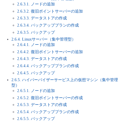
■ セットアップガイド
2.6.3.1. ノードの追加
2.6.3.2. 復旧ポイントサーバーの追加
パートナー
- データと分析
管理機能
サポート
IoT
故障/メンテナンス履歴
2.6.3.3. データストアの作成
- 新規お申し込み方法
2.6.3.4. バックアッププランの作成
販売パートナー向けプログラム
トレーニング/操作動画
- IoT
すべてのメニューを見る
管理機能
モニタリング/監査
メンテナンス予定
2.6.3.5. バックアップ
- 初期設定・確認
2.6.4. Linuxサーバー（集中管理型）
協業パートナー
2.6.4.1. ノードの追加
脱炭素化
- マルチクラウド利用
すべてのメニューを見る
サポート
定期メンテナンス
- ユーザー機能の管理
2.6.4.2. 復旧ポイントサーバーの追加
2.6.4.3. データストアの作成
- リモートワーク
すべてのメニューを見る
2.6.4.4. バックアッププランの作成
- 登録情報の管理
2.6.4.5. バックアップ
- ITインフラストラクチャー
2.6.5. ハイパーバイザーサービス上の仮想マシン（集中管理
- APIリファレンス
型）
2.6.5.1. ノードの追加
- その他
2.6.5.2. 復旧ポイントサーバーの作成
■ 基本構築ガイド
2.6.5.3. データストアの作成
2.6.5.4. バックアッププランの作成
2.6.5.5. バックアップ
- クラウド / サーバー