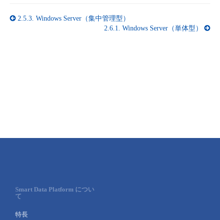
- Flexible InterConnect
2.5.3.
Windows Server（集中管理型）
2.6.1.
Windows Server（単体型）
- Flexible Remote Access
- vUTM2
Smart Data Platform につい
て
特長