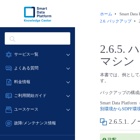
ホーム
Smart Dat
2.6.
バックアップ
2.6.5.
ハ
サービス一覧
マシン
データ利活用
よくある質問
本書では、例として
クラウド/サーバー
データ利活用
す。
料金情報
ネットワーク
クラウド/サーバー
バックアップの構成
料金シミュレーター
IoT
ご利用開始ガイド
ネットワーク
データ利活用
Smart Data P
モニタリング/監査
■ 管理機能
IoT
別環境からSDPF
ユースケース
クラウド/サーバー
サポート
- 管理機能
モニタリング/監査
2.6.5.1.
ノ
- バックアップ
ネットワーク
管理機能
故障/メンテナンス情報
サポート
- セキュリティ・監査
■ セットアップガイド
IoT
すべてのメニューを見る
サービス稼働状況
管理機能
- データと分析
- 新規お申し込み方法
注釈