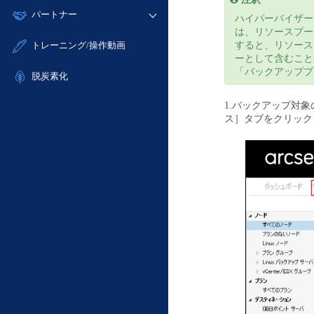
モニタリング/監査
故障/メンテナンス履歴
すべてのメニューを見る
パートナー
- IoT
- 初期設定・確認
ハイパーバイザー
サポート
メンテナンス予定
は、リソースプー
- マルチクラウド利用
- ユーザー機能の管理
販売パートナー向けプログラム
すべてのメニューを見る
トレーニング/操作動画
すると、リソース
定期メンテナンス
- リモートワーク
- 登録情報の管理
ーとして含むこと
協業パートナー
「バックアッププ
- ITインフラストラクチャー
脱炭素化
- APIリファレンス
- その他
1.バックアップ対
■ 基本構築ガイド
ス］タブをクリック
- クラウド / サーバー
- Flexible InterConnect
- Flexible Remote Access
- vUTM2