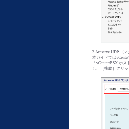
2.Arcserve 
本ガイドではvCente
「vCenter/E
し、［接続］クリッ