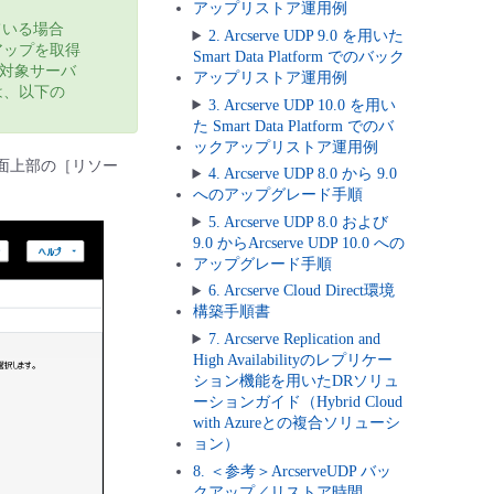
アップリストア運用例
ている場合
2. Arcserve UDP 9.0 を用いた
アップを取得
Smart Data Platform でのバック
対象サーバ
アップリストア運用例
は、以下の
3. Arcserve UDP 10.0 を用い
た Smart Data Platform でのバ
ックアップリストア運用例
面上部の［リソー
4. Arcserve UDP 8.0 から 9.0
へのアップグレード手順
5. Arcserve UDP 8.0 および
9.0 からArcserve UDP 10.0 への
アップグレード手順
6. Arcserve Cloud Direct環境
構築手順書
7. Arcserve Replication and
High Availabilityのレプリケー
ション機能を用いたDRソリュ
ーションガイド（Hybrid Cloud
with Azureとの複合ソリューシ
ョン）
8. ＜参考＞ArcserveUDP バッ
クアップ／リストア時間