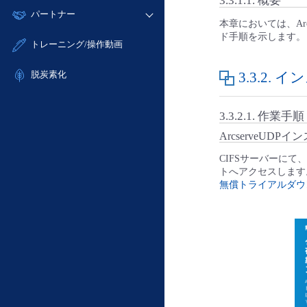
3.3.1.1.
概要
モニタリング/監査
故障/メンテナンス履歴
すべてのメニューを見る
パートナー
- IoT
- 初期設定・確認
サポート
本章においては、Arc
メンテナンス予定
- マルチクラウド利用
- ユーザー機能の管理
ド手順を示します。
販売パートナー向けプログラム
すべてのメニューを見る
トレーニング/操作動画
定期メンテナンス
- リモートワーク
- 登録情報の管理
協業パートナー
- ITインフラストラクチャー
3.3.2.
イン
脱炭素化
- APIリファレンス
- その他
■ 基本構築ガイド
3.3.2.1.
作業手順
- クラウド / サーバー
ArcserveUD
- Flexible InterConnect
CIFSサーバーにて
- Flexible Remote Access
トへアクセスします
- vUTM2
無償トライアルダウ