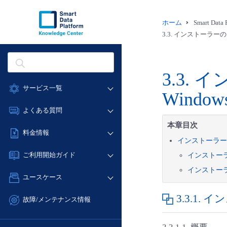
ホーム
Smart Dat
3.3.
インストーラーのダウン
3.3.
イ
サービス一覧
Window
データ利活用
よくある質問
クラウド/サーバー
本章目次
データ利活用
料金情報
ネットワーク
インストーラーのダ
クラウド/サーバー
料金シミュレーター
IoT
ご利用開始ガイド
インストー
ネットワーク
データ利活用
モニタリング/監査
インストー
■ 管理機能
IoT
ユースケース
クラウド/サーバー
サポート
- 管理機能
モニタリング/監査
- バックアップ
3.3.1.
イン
ネットワーク
管理機能
故障/メンテナンス情報
サポート
- セキュリティ・監査
■ セットアップガイド
IoT
すべてのメニューを見る
サービス稼働状況
管理機能
- データと分析
- 新規お申し込み方法