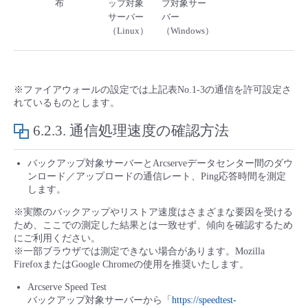
布
ップ対象
プ対象サー
サーバー
バー
（Linux）
（Windows）
※ファイアウォールの設定では上記表No.1-3の通信を許可設定さ
れているものとします。
6.2.3.
通信処理速度の確認方法
バックアップ対象サーバーとArcserveデータセンター間のダウ
ンロード／アップロードの通信レート、Ping応答時間を測定
します。
※実際のバックアップやリストア速度はさまざまな要因を受ける
ため、ここでの測定した結果とは一致せず、傾向を確認するため
にご利用ください。
※一部ブラウザでは測定できない場合があります。Mozilla
FirefoxまたはGoogle Chromeの使用を推奨いたします。
Arcserve Speed Test
バックアップ対象サーバーから「
https://speedtest-