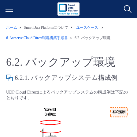
ホーム
Smart Data Platformについて
ユースケース
サービス一覧
6.
Arcserve Cloud Direct環境構築手順書
6.2.
バックアップ環境
データ利活用
よくある質問
6.2.
バックアップ環境
クラウド/サーバー
データ利活用
料金情報
6.2.1.
バックアップシステム構成例
ネットワーク
クラウド/サーバー
料金シミュレーター
ご利用開始ガイド
UDP Cloud Directによるバックアップシステムの構成例は下記の
とおりです。
■ 管理機能
IoT
ネットワーク
データ利活用
ユースケース
- 管理機能
- バックアップ
モニタリング/監査
IoT
クラウド/サーバー
故障/メンテナンス情報
- セキュリティ・監査
サポート
モニタリング/監査
ネットワーク
サービス稼働状況