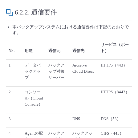
- Flexible InterConnect
6.2.2.
通信要件
- Flexible Remote Access
本バックアップシステムにおける通信要件は下記のとおりで
す。
- vUTM2
サービス（ポー
No.
用途
通信元
通信先
ト）
1
データバ
バックア
Arcserve
HTTPS（443）
ックアッ
ップ対象
Cloud Direct
プ
サーバー
2
コンソー
HTTPS（8443）
ル（Cloud
Console）
3
DNS
DNS（53）
4
Agentの配
バックア
バックアッ
CIFS（445）