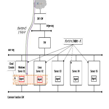
■ セットアップガイド
パートナー
- データと分析
管理機能
サポート
IoT
故障/メンテナンス履歴
- 新規お申し込み方法
販売パートナー向けプログラム
トレーニング/操作動画
- IoT
すべてのメニューを見る
管理機能
モニタリング/監査
メンテナンス予定
- 初期設定・確認
協業パートナー
脱炭素化
- マルチクラウド利用
すべてのメニューを見る
サポート
定期メンテナンス
- ユーザー機能の管理
- リモートワーク
すべてのメニューを見る
- 登録情報の管理
- ITインフラストラクチャー
- APIリファレンス
- その他
■ 基本構築ガイド
- クラウド / サーバー