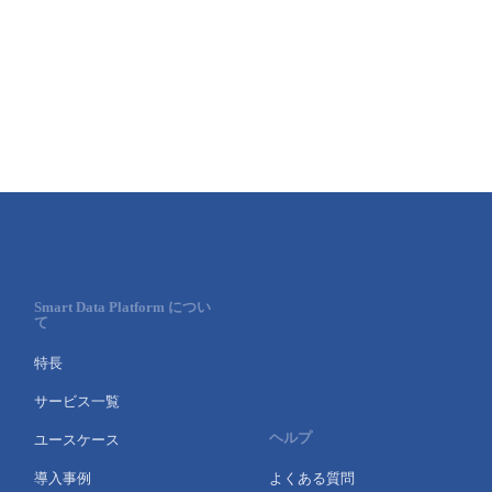
- Flexible InterConnect
- Flexible Remote Access
- vUTM2
Smart Data Platform につい
て
特長
サービス一覧
ヘルプ
ユースケース
導入事例
よくある質問