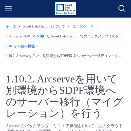
ホーム
Smart Data Platformについて
ユースケース
サービス一覧
1.
Arcserve UDP 8.0 を用いた Smart Data Platform でのバックアップリストア運用例
データ利活用
1.10.
その他の機能
よくある質問
1.10.2.
Arcserveを用いて別環境からSDPF環境へのサーバー移行（マイグレーション）を行う
クラウド/サーバー
データ利活用
料金情報
1.10.2.
Arcserveを用いて
ネットワーク
クラウド/サーバー
料金シミュレーター
ご利用開始ガイド
別環境からSDPF環境へ
■ 管理機能
IoT
ネットワーク
データ利活用
ユースケース
のサーバー移行（マイグ
レーション）を行う
- 管理機能
- バックアップ
モニタリング/監査
IoT
クラウド/サーバー
故障/メンテナンス情報
Arcserveのバックアップ、リストア機能を用いて、別のクラウド
- セキュリティ・監査
サポート
モニタリング/監査
ネットワーク
サービス稼働状況