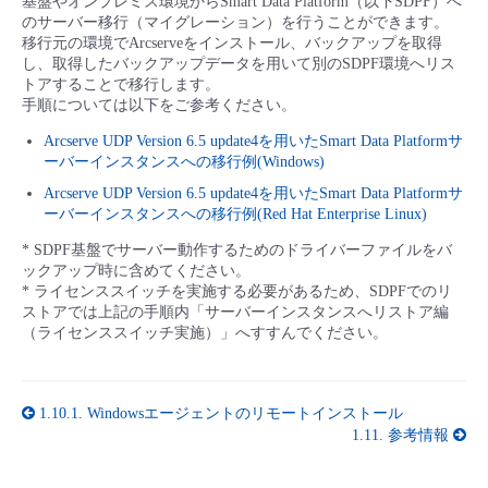
基盤やオンプレミス環境からSmart Data Platform（以下SDPF）へ
■ セットアップガイド
のサーバー移行（マイグレーション）を行うことができます。
移行元の環境でArcserveをインストール、バックアップを取得
パートナー
- データと分析
管理機能
サポート
IoT
故障/メンテナンス履歴
し、取得したバックアップデータを用いて別のSDPF環境へリス
- 新規お申し込み方法
トアすることで移行します。
販売パートナー向けプログラム
手順については以下をご参考ください。
トレーニング/操作動画
- IoT
すべてのメニューを見る
管理機能
モニタリング/監査
メンテナンス予定
- 初期設定・確認
Arcserve UDP Version 6.5 update4を用いたSmart Data Platformサ
ーバーインスタンスへの移行例(Windows)
協業パートナー
脱炭素化
- マルチクラウド利用
すべてのメニューを見る
サポート
定期メンテナンス
- ユーザー機能の管理
Arcserve UDP Version 6.5 update4を用いたSmart Data Platformサ
ーバーインスタンスへの移行例(Red Hat Enterprise Linux)
- リモートワーク
すべてのメニューを見る
* SDPF基盤でサーバー動作するためのドライバーファイルをバ
- 登録情報の管理
ックアップ時に含めてください。
* ライセンススイッチを実施する必要があるため、SDPFでのリ
- ITインフラストラクチャー
ストアでは上記の手順内「サーバーインスタンスへリストア編
- APIリファレンス
（ライセンススイッチ実施）」へすすんでください。
- その他
■ 基本構築ガイド
1.10.1.
Windowsエージェントのリモートインストール
1.11.
参考情報
- クラウド / サーバー