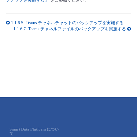
クアップを実施する」
をご参照ください。
■ セットアップガイド
パートナー
- データと分析
管理機能
サポート
IoT
故障/メンテナンス履歴
- 新規お申し込み方法
1.1.6.5.
Teams チャネルチャットのバックアップを実施する
1.1.6.7.
Teams チャネルファイルのバックアップを実施する
販売パートナー向けプログラム
トレーニング/操作動画
- IoT
すべてのメニューを見る
管理機能
モニタリング/監査
メンテナンス予定
- 初期設定・確認
協業パートナー
脱炭素化
- マルチクラウド利用
すべてのメニューを見る
サポート
定期メンテナンス
- ユーザー機能の管理
- リモートワーク
すべてのメニューを見る
- 登録情報の管理
- ITインフラストラクチャー
- APIリファレンス
- その他
■ 基本構築ガイド
- クラウド / サーバー
Smart Data Platform につい
て