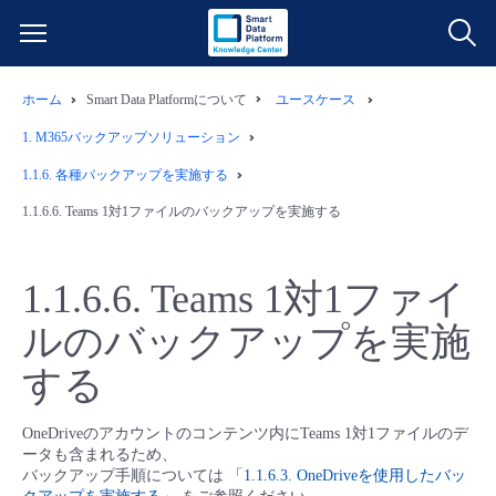
ホーム
Smart Data Platformについて
ユースケース
サービス一覧
1.
M365バックアップソリューション
データ利活用
1.1.6.
各種バックアップを実施する
よくある質問
1.1.6.6.
Teams 1対1ファイルのバックアップを実施する
クラウド/サーバー
データ利活用
料金情報
1.1.6.6.
Teams 1対1ファイ
ネットワーク
クラウド/サーバー
料金シミュレーター
ご利用開始ガイド
ルのバックアップを実施
■ 管理機能
IoT
ネットワーク
データ利活用
ユースケース
する
- 管理機能
- バックアップ
モニタリング/監査
IoT
クラウド/サーバー
故障/メンテナンス情報
OneDriveのアカウントのコンテンツ内にTeams 1対1ファイルのデ
ータも含まれるため、
バックアップ手順については
「1.1.6.3. OneDriveを使用したバッ
- セキュリティ・監査
サポート
モニタリング/監査
ネットワーク
サービス稼働状況