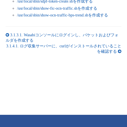
/usr/local/sbin/sdpf-token-create.shを作成する
■ セットアップガイド
/usr/local/sbin/show-fic-ocn-traffic.shを作成する
パートナー
- データと分析
管理機能
サポート
IoT
故障/メンテナンス履歴
/usr/local/sbin/show-ocn-traffic-bps-trend.shを作成する
- 新規お申し込み方法
販売パートナー向けプログラム
トレーニング/操作動画
- IoT
すべてのメニューを見る
管理機能
モニタリング/監査
メンテナンス予定
- 初期設定・確認
3.1.3.1.
Wasabiコンソールにログインし、バケットおよびフォ
ルダを作成する
協業パートナー
脱炭素化
- マルチクラウド利用
3.1.4.1.
ログ収集サーバーに、curlがインストールされていること
すべてのメニューを見る
サポート
定期メンテナンス
- ユーザー機能の管理
を確認する
- リモートワーク
すべてのメニューを見る
- 登録情報の管理
- ITインフラストラクチャー
- APIリファレンス
- その他
■ 基本構築ガイド
- クラウド / サーバー