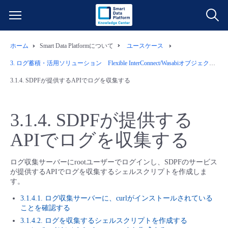
ホーム
Smart Data Platformについて
ユースケース
サービス一覧
3.
ログ蓄積・活用ソリューション Flexible InterConnect/Wasabiオブジェクトストレージ/ログ管理ツール/Windows用S3互換ストレージマウントツール
データ利活用
3.1.4.
SDPFが提供するAPIでログを収集する
よくある質問
クラウド/サーバー
データ利活用
料金情報
3.1.4.
SDPFが提供する
APIでログを収集する
ネットワーク
クラウド/サーバー
料金シミュレーター
ご利用開始ガイド
ログ収集サーバーにrootユーザーでログインし、SDPFのサービス
■ 管理機能
IoT
ネットワーク
データ利活用
ユースケース
が提供するAPIでログを収集するシェルスクリプトを作成しま
す。
- 管理機能
- バックアップ
モニタリング/監査
IoT
クラウド/サーバー
3.1.4.1. ログ収集サーバーに、curlがインストールされている
故障/メンテナンス情報
ことを確認する
3.1.4.2. ログを収集するシェルスクリプトを作成する
- セキュリティ・監査
サポート
モニタリング/監査
ネットワーク
サービス稼働状況