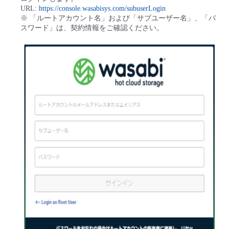
■ セットアップガイド
URL:
https://console.wasabisys.com/subuserLogin
※ 「ルートアカウント名」および「サブユーザー名」、「パ
パートナー
- データと分析
管理機能
サポート
IoT
故障/メンテナンス履歴
スワード」は、契約情報をご確認ください。
- 新規お申し込み方法
販売パートナー向けプログラム
トレーニング/操作動画
- IoT
すべてのメニューを見る
管理機能
モニタリング/監査
メンテナンス予定
- 初期設定・確認
協業パートナー
脱炭素化
- マルチクラウド利用
すべてのメニューを見る
サポート
定期メンテナンス
- ユーザー機能の管理
- リモートワーク
すべてのメニューを見る
- 登録情報の管理
- ITインフラストラクチャー
- APIリファレンス
- その他
■ 基本構築ガイド
- クラウド / サーバー