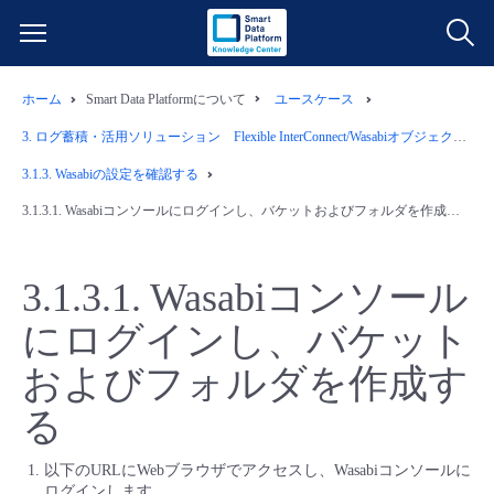
ホーム
Smart Data Platformについて
ユースケース
サービス一覧
3.
ログ蓄積・活用ソリューション Flexible InterConnect/Wasabiオブジェクトストレージ/ログ管理ツール/Windows用S3互換ストレージマウントツール
データ利活用
3.1.3.
Wasabiの設定を確認する
よくある質問
3.1.3.1.
Wasabiコンソールにログインし、バケットおよびフォルダを作成する
クラウド/サーバー
データ利活用
料金情報
3.1.3.1.
Wasabiコンソール
ネットワーク
クラウド/サーバー
料金シミュレーター
ご利用開始ガイド
にログインし、バケット
■ 管理機能
IoT
ネットワーク
データ利活用
ユースケース
およびフォルダを作成す
る
- 管理機能
- バックアップ
モニタリング/監査
IoT
クラウド/サーバー
故障/メンテナンス情報
以下のURLにWebブラウザでアクセスし、Wasabiコンソールに
- セキュリティ・監査
サポート
モニタリング/監査
ネットワーク
サービス稼働状況
ログインします。