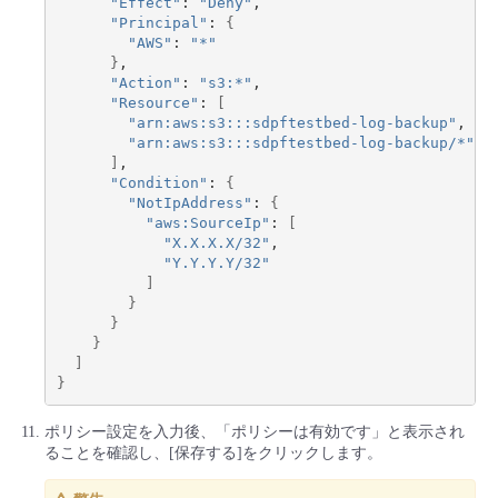
"Effect"
: 
"Deny"
,

"Principal"
: 
{
"AWS"
: 
"*"
}
,

"Action"
: 
"s3:*"
,

"Resource"
: 
[
"arn:aws:s3:::sdpftestbed-log-backup"
,

"arn:aws:s3:::sdpftestbed-log-backup/*"
]
,

"Condition"
: 
{
"NotIpAddress"
: 
{
"aws:SourceIp"
: 
[
"X.X.X.X/32"
,

"Y.Y.Y.Y/32"
]
}
}
}
]
}
ポリシー設定を入力後、「ポリシーは有効です」と表示され
ることを確認し、[保存する]をクリックします。