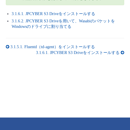
■ セットアップガイド
パートナー
3.1.6.1. JPCYBER S3 Driveをインストールする
- データと分析
管理機能
サポート
IoT
故障/メンテナンス履歴
- 新規お申し込み方法
3.1.6.2. JPCYBER S3 Driveを用いて、Wasabiのバケットを
Windowsのドライブに割り当てる
販売パートナー向けプログラム
トレーニング/操作動画
- IoT
すべてのメニューを見る
管理機能
モニタリング/監査
メンテナンス予定
- 初期設定・確認
協業パートナー
脱炭素化
- マルチクラウド利用
3.1.5.1.
Fluentd（td-agent）をインストールする
すべてのメニューを見る
サポート
定期メンテナンス
- ユーザー機能の管理
3.1.6.1.
JPCYBER S3 Driveをインストールする
- リモートワーク
すべてのメニューを見る
- 登録情報の管理
- ITインフラストラクチャー
- APIリファレンス
- その他
■ 基本構築ガイド
- クラウド / サーバー