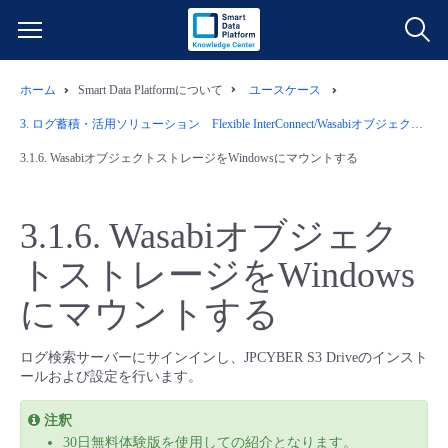
ホーム
Smart Data Platformについて
ユースケース
サービス一覧
3.
ログ蓄積・活用ソリューション Flexible InterConnect/Wasabiオブジェクトストレージ/ログ管理ツール/Windows用S3互換ストレージマウントツール
データ利活用
3.1.6.
WasabiオブジェクトストレージをWindowsにマウントする
よくある質問
クラウド/サーバー
データ利活用
料金情報
3.1.6.
Wasabiオブジェク
トストレージをWindows
ネットワーク
クラウド/サーバー
料金シミュレーター
ご利用開始ガイド
にマウントする
■ 管理機能
IoT
ネットワーク
データ利活用
ユースケース
ログ検索サーバーにサインインし、JPCYBER S3 Driveのインスト
ールおよび設定を行います。
- 管理機能
- バックアップ
モニタリング/監査
IoT
クラウド/サーバー
故障/メンテナンス情報
注釈
- セキュリティ・監査
30日無料体験版を使用しての紹介となります。
サポート
モニタリング/監査
ネットワーク
サービス稼働状況