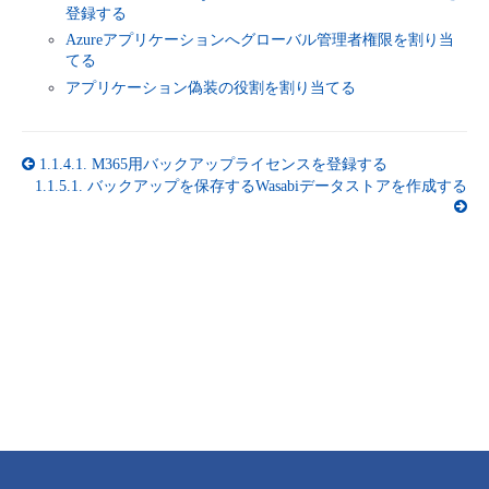
■ セットアップガイド
登録する
Azureアプリケーションへグローバル管理者権限を割り当
パートナー
- データと分析
管理機能
サポート
IoT
故障/メンテナンス履歴
てる
- 新規お申し込み方法
アプリケーション偽装の役割を割り当てる
販売パートナー向けプログラム
トレーニング/操作動画
- IoT
すべてのメニューを見る
管理機能
モニタリング/監査
メンテナンス予定
- 初期設定・確認
1.1.4.1.
M365用バックアップライセンスを登録する
協業パートナー
脱炭素化
- マルチクラウド利用
すべてのメニューを見る
サポート
定期メンテナンス
1.1.5.1.
バックアップを保存するWasabiデータストアを作成する
- ユーザー機能の管理
- リモートワーク
すべてのメニューを見る
- 登録情報の管理
- ITインフラストラクチャー
- APIリファレンス
- その他
■ 基本構築ガイド
- クラウド / サーバー