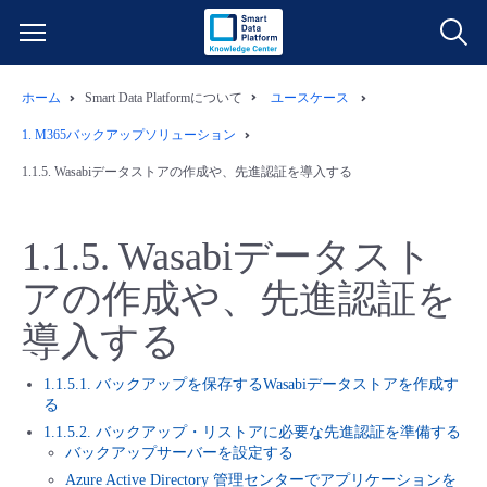
ホーム
Smart Data Platformについて
ユースケース
サービス一覧
1.
M365バックアップソリューション
データ利活用
1.1.5.
Wasabiデータストアの作成や、先進認証を導入する
よくある質問
クラウド/サーバー
データ利活用
料金情報
1.1.5.
Wasabiデータスト
アの作成や、先進認証を
ネットワーク
クラウド/サーバー
料金シミュレーター
ご利用開始ガイド
導入する
■ 管理機能
IoT
ネットワーク
データ利活用
ユースケース
1.1.5.1. バックアップを保存するWasabiデータストアを作成す
る
- 管理機能
- バックアップ
モニタリング/監査
IoT
クラウド/サーバー
故障/メンテナンス情報
1.1.5.2. バックアップ・リストアに必要な先進認証を準備する
バックアップサーバーを設定する
- セキュリティ・監査
Azure Active Directory 管理センターでアプリケーションを
サポート
モニタリング/監査
ネットワーク
サービス稼働状況