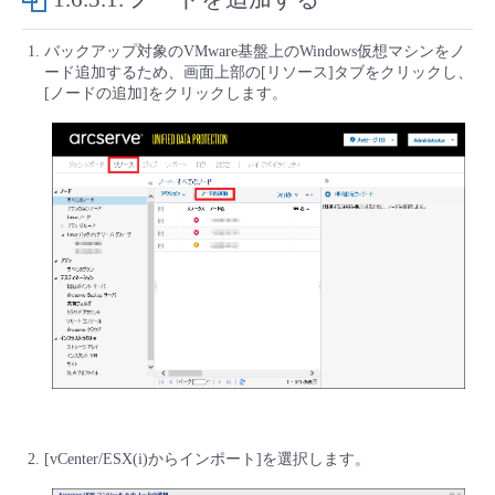
■ セットアップガイド
パートナー
バックアップ対象のVMware基盤上のWindows仮想マシンをノ
- データと分析
管理機能
サポート
IoT
故障/メンテナンス履歴
- 新規お申し込み方法
ード追加するため、画面上部の[リソース]タブをクリックし、
[ノードの追加]をクリックします。
販売パートナー向けプログラム
トレーニング/操作動画
- IoT
すべてのメニューを見る
管理機能
モニタリング/監査
メンテナンス予定
- 初期設定・確認
協業パートナー
脱炭素化
- マルチクラウド利用
すべてのメニューを見る
サポート
定期メンテナンス
- ユーザー機能の管理
- リモートワーク
すべてのメニューを見る
- 登録情報の管理
- ITインフラストラクチャー
- APIリファレンス
- その他
■ 基本構築ガイド
[vCenter/ESX(i)からインポート]を選択します。
- クラウド / サーバー