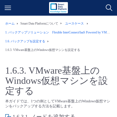
ホーム
Smart Data Platformについて
ユースケース
サービス一覧
1.
バックアップソリューション Flexible InterConnect/IaaS Powered by VMware/Wasabiオブジェクトストレージ/Arcserve
データ利活用
1.6.
バックアップを設定する
よくある質問
1.6.3.
VMware基盤上のWindows仮想マシンを設定する
クラウド/サーバー
データ利活用
料金情報
1.6.3.
VMware基盤上の
ネットワーク
クラウド/サーバー
料金シミュレーター
ご利用開始ガイド
Windows仮想マシンを設
■ 管理機能
IoT
ネットワーク
データ利活用
ユースケース
定する
- 管理機能
- バックアップ
モニタリング/監査
IoT
クラウド/サーバー
本ガイドでは、1つの例としてVMware基盤上のWindows仮想マシ
故障/メンテナンス情報
ンをバックアップする方法を記載します。
- セキュリティ・監査
1.6.3.1.
ノードを追加する
サポート
モニタリング/監査
ネットワーク
サービス稼働状況