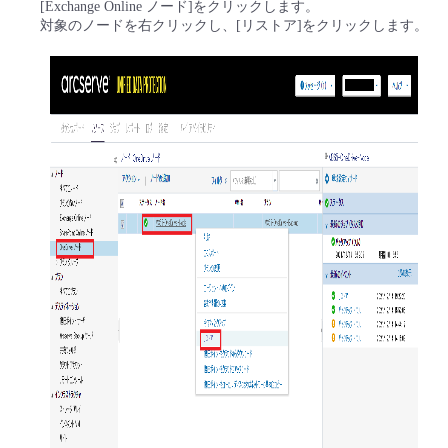
[Exchange Online ノード]をクリックします。
■ セットアップガイド
対象のノードを右クリックし、[リストア]をクリックします。
パートナー
- データと分析
管理機能
サポート
IoT
故障/メンテナンス履歴
- 新規お申し込み方法
販売パートナー向けプログラム
トレーニング/操作動画
- IoT
すべてのメニューを見る
管理機能
モニタリング/監査
メンテナンス予定
- 初期設定・確認
協業パートナー
脱炭素化
- マルチクラウド利用
すべてのメニューを見る
サポート
定期メンテナンス
- ユーザー機能の管理
- リモートワーク
すべてのメニューを見る
- 登録情報の管理
- ITインフラストラクチャー
- APIリファレンス
- その他
■ 基本構築ガイド
- クラウド / サーバー