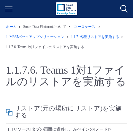
ホーム
Smart Data Platformについて
ユースケース
サービス一覧
1.
M365バックアップソリューション
1.1.7.
各種リストアを実施する
データ利活用
1.1.7.6.
Teams 1対1ファイルのリストアを実施する
よくある質問
クラウド/サーバー
データ利活用
料金情報
1.1.7.6.
Teams 1対1ファイ
ルのリストアを実施する
ネットワーク
クラウド/サーバー
料金シミュレーター
ご利用開始ガイド
■ 管理機能
IoT
ネットワーク
データ利活用
ユースケース
リストア(元の場所にリストア)を実施
- 管理機能
する
- バックアップ
モニタリング/監査
IoT
クラウド/サーバー
故障/メンテナンス情報
[リソース]タブの画面に遷移し、左ペインの[ノード]>
- セキュリティ・監査
サポート
モニタリング/監査
ネットワーク
サービス稼働状況