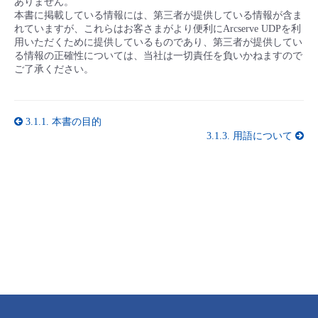
ありません。
■ セットアップガイド
本書に掲載している情報には、第三者が提供している情報が含ま
れていますが、これらはお客さまがより便利にArcserve UDPを利
パートナー
- データと分析
管理機能
サポート
IoT
故障/メンテナンス履歴
用いただくために提供しているものであり、第三者が提供してい
- 新規お申し込み方法
る情報の正確性については、当社は一切責任を負いかねますので
販売パートナー向けプログラム
ご了承ください。
トレーニング/操作動画
- IoT
すべてのメニューを見る
管理機能
モニタリング/監査
メンテナンス予定
- 初期設定・確認
協業パートナー
脱炭素化
- マルチクラウド利用
すべてのメニューを見る
サポート
定期メンテナンス
3.1.1.
本書の目的
- ユーザー機能の管理
3.1.3.
用語について
- リモートワーク
すべてのメニューを見る
- 登録情報の管理
- ITインフラストラクチャー
- APIリファレンス
- その他
■ 基本構築ガイド
- クラウド / サーバー