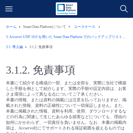
ホーム
Smart Data Platformについて
ユースケース
サービス一覧
3.
Arcserve UDP 10.0 を用いた Smart Data Platform でのバックアップリストア運用例
データ利活用
3.1.
導入編
3.1.2.
免責事項
よくある質問
クラウド/サーバー
データ利活用
料金情報
3.1.2.
免責事項
ネットワーク
クラウド/サーバー
料金シミュレーター
ご利用開始ガイド
本書にて紹介する構成の一部、または全部を、実際に当社で構築
した手順を例として紹介します。実際の手順や設定内容は、お客
さま環境によって異なる点についてご了承ください。
■ 管理機能
IoT
ネットワーク
データ利活用
ユースケース
本書の情報、または資料の掲載には注意を払っておりますが、掲
載された情報、資料の正確性について一切保証しません。また、
本書に掲載された情報、資料を利用、使用、ダウンロードするな
- 管理機能
- バックアップ
モニタリング/監査
IoT
クラウド/サーバー
故障/メンテナンス情報
どの行為に関連して生じたあらゆる損害などについても、理由の
如何にかかわらず、一切責任を負いません。なお、本書の掲載内
容は、Arcserve社にてサポートされる保証範囲を超えるものでは
- セキュリティ・監査
サポート
モニタリング/監査
ネットワーク
サービス稼働状況