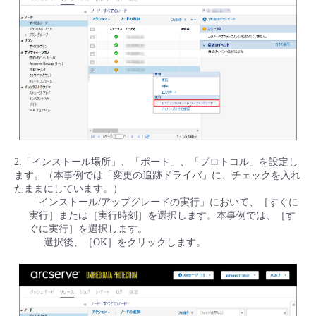
■ セットアップガイド
パートナー
- データと分析
管理機能
サポート
IoT
故障/メンテナンス履歴
- 新規お申し込み方法
販売パートナー向けプログラム
トレーニング/操作動画
- IoT
すべてのメニューを見る
管理機能
モニタリング/監査
メンテナンス予定
- 初期設定・確認
協業パートナー
脱炭素化
- マルチクラウド利用
すべてのメニューを見る
サポート
定期メンテナンス
- ユーザー機能の管理
- リモートワーク
すべてのメニューを見る
2.「インストール場所」、「ポート」、「プロトコル」を設定し
- 登録情報の管理
ます。（本事例では「変更の追跡ドライバ」に、チェックを入れ
たままにしています。）
- ITインフラストラクチャー
「インストール/アップグレードの実行」において、［すぐに
- APIリファレンス
実行］または［実行時刻］を選択します。本事例では、［す
ぐに実行］を選択します。
- その他
選択後、［OK］をクリックします。
■ 基本構築ガイド
- クラウド / サーバー