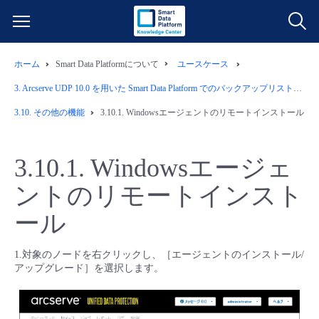
ホーム
Smart Data Platformについて
ユースケース
サービス一覧
3.
Arcserve UDP 10.0 を用いた Smart Data Platform でのバックアップリストア運用例
データ利活用
3.10.
その他の機能
3.10.1.
Windowsエージェントのリモートインストール
よくある質問
クラウド/サーバー
データ利活用
料金情報
3.10.1.
Windowsエージェ
ントのリモートインスト
ネットワーク
クラウド/サーバー
料金シミュレーター
ご利用開始ガイド
ール
■ 管理機能
IoT
ネットワーク
データ利活用
ユースケース
1.対象のノードを右クリックし、［エージェントのインストール/
アップグレード］を選択します。
- 管理機能
- バックアップ
モニタリング/監査
IoT
クラウド/サーバー
故障/メンテナンス情報
- セキュリティ・監査
サポート
モニタリング/監査
ネットワーク
サービス稼働状況