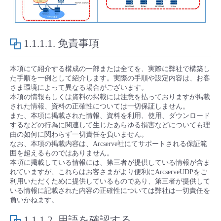
- Flexible InterConnect
- Flexible Remote Access
1.1.1.1.
免責事項
- vUTM2
本項にて紹介する構成の一部または全てを、実際に弊社で構築し
た手順を一例として紹介します。実際の手順や設定内容は、お客
さま環境によって異なる場合がございます。
本項の情報もしくは資料の掲載には注意を払っておりますが掲載
された情報、資料の正確性については一切保証しません。
また、本項に掲載された情報、資料を利用、使用、ダウンロード
するなどの行為に関連して生じたあらゆる損害などについても理
由の如何に関わらず一切責任を負いません。
なお、本項の掲載内容は、Arcserve社にてサポートされる保証範
囲を超えるものではありません。
本項に掲載している情報には、第三者が提供している情報が含ま
れていますが、これらはお客さまがより便利にArcserveUDPをご
利用いただくために提供しているものであり、第三者が提供して
いる情報に記載された内容の正確性については弊社は一切責任を
負いかねます。
1.1.1.2.
用語を確認する