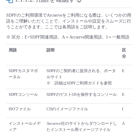
SDPFのご利用環境でArcserveをご利用になる際は、いくつかの用
語をご理解いただくことで、インストールや設定をスムーズに行
うことができます。ここでは各用語をご説明します。
※ 区分：E=SDPF関連用語、A＝Arcserve関連用語、I＝一般用語
用語
説明
区
分
SDPFカスタマポ
SDPFのご契約者に提供される、ポータ
E
ータル
ルサイト
※ 詳細はSDPFご利用ガイドを参照
SDPFコンソール
SDPFのゲストOSを操作するコンソール
E
ISOファイル
CDのイメージファイル
I
インストールメデ
Arcserve社のサイトからダウンロードし
A
ィア
たインストール用イメージファイル