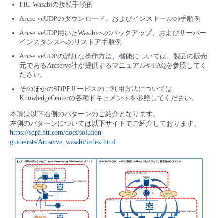
■ セットアップガイド
FIC-Wasabiの接続手順例
ArcserveUDPのダウンロード、およびインストールの手順例
パートナー
- データと分析
管理機能
サポート
IoT
故障/メンテナンス履歴
- 新規お申し込み方法
ArcserveUDP用いたWasabiへのバックアップ、およびサーバー
インスタンスへのリストア手順例
販売パートナー向けプログラム
トレーニング/操作動画
- IoT
すべてのメニューを見る
管理機能
モニタリング/監査
メンテナンス予定
ArcserveUDPの詳細な操作方法、機能については、製品の販売
- 初期設定・確認
元であるArcserve社が提供するマニュアルやFAQを参照してく
協業パートナー
ださい。
脱炭素化
- マルチクラウド利用
すべてのメニューを見る
サポート
定期メンテナンス
- ユーザー機能の管理
そのほかのSDPFサービスのご利用方法については、
KnowledgeCenterの各種ドキュメントを参照してください。
- リモートワーク
すべてのメニューを見る
- 登録情報の管理
本項は以下右側のパターンのご紹介となります。
左側のパターンについては以下サイトでご紹介しております。
- ITインフラストラクチャー
https://sdpf.ntt.com/docs/solution-
- APIリファレンス
guide/rsts/Arcserve_wasabi/index.html
- その他
■ 基本構築ガイド
- クラウド / サーバー