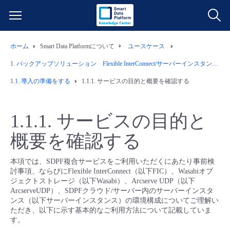
ホーム
Smart Data Platformについて
ユースケース
サービス一覧
1.
バックアップソリューション Flexible InterConnect/サーバーインスタンス/Wasabiオブジェクトストレージ/Arcserve
データ利活用
1.1.
導⼊の準備をする
1.1.1.
サービスの⽬的と概要を確認する
よくある質問
クラウド/サーバー
データ利活用
料金情報
1.1.1.
サービスの⽬的と
概要を確認する
ネットワーク
クラウド/サーバー
料金シミュレーター
ご利用開始ガイド
本項では、SDPF複合サービスをご利用いただくにあたり事前検
■ 管理機能
IoT
ネットワーク
データ利活用
ユースケース
討事項、ならびにFlexible InterConnect（以下FIC）、Wasabiオブ
ジェクトストレージ（以下Wasabi）、Arcserve UDP（以下
ArcserveUDP）、SDPFクラウド/サーバー内のサーバーインスタ
- 管理機能
- バックアップ
モニタリング/監査
IoT
クラウド/サーバー
故障/メンテナンス情報
ンス（以下サーバーインスタンス）の環境構成についてご理解い
ただき、以下に示す基本的なご利用方法について記載していま
す。
- セキュリティ・監査
サポート
モニタリング/監査
ネットワーク
サービス稼働状況