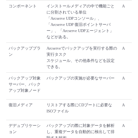
コンポーネント
インストールメディアの中で機能ごと
A
に分割されている単位
「Arcserve UDPコンソール」、
「Arcserve UDP 復旧ポイントサーバ
ー」、「Arcserve UDPエージェント」
などがある。
バックアッププラ
Arcserveでバックアップを実行する際の
A
ン
実行タスク
スケジュール、その他条件などを設定
できる。
バックアップ対象
バックアップの実施が必要なサーバー
A
サーバー、バック
アップ対象ノード
復旧メディア
リストアする際にCDブートに必要な
A
ISOファイル
デデュプリケーシ
バックアップの際に対象データを解析
A
ョン
し、重複データを自動的に検出して排
除する技術