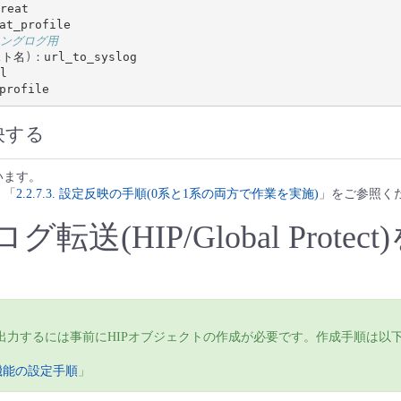
eat

リングログ用
スト名
)
：url_to_syslog



映する
います。
、「
2.2.7.3. 設定反映の手順(0系と1系の両方で作業を実施)
」をご参照く
ログ転送(HIP/Global Protec
を出力するには事前にHIPオブジェクトの作成が必要です。作成手順は以
HIP機能の設定手順
」