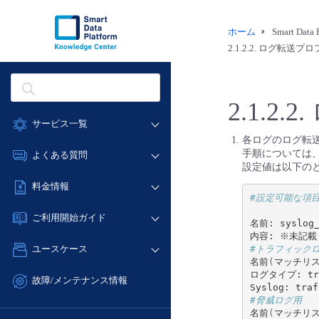
ホーム
Smart Dat
2.1.2.2.
ログ転送プロ
2.1.2.2.
サービス一覧
各ログのログ転
データ利活用
手順については
よくある質問
設定値は以下の
クラウド/サーバー
データ利活用
料金情報
ネットワーク
#設定可能な項
クラウド/サーバー
料金シミュレーター
IoT
ご利用開始ガイド
名前: syslog_t
ネットワーク
データ利活用
モニタリング/監査
■ 管理機能
IoT
#トラフィック
ユースケース
クラウド/サーバー
サポート
名前
(
マッチリ
- 管理機能
モニタリング/監査
ログタイプ: tra
- バックアップ
ネットワーク
管理機能
故障/メンテナンス情報
サポート
- セキュリティ・監査
■ セットアップガイド
IoT
すべてのメニューを見る
#脅威ログ用
サービス稼働状況
管理機能
名前
(
マッチリ
- データと分析
- 新規お申し込み方法