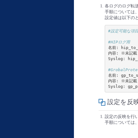
各ログのログ転
手順については
設定値は以下の
#設定可能な項
#HIPログ用
名前: hip_to_s
内容: ※未記載

Syslog: hip_
#GrobalPro
名前: gp_to_sy
内容: ※未記載

設定を反
設定の反映を行
手順については