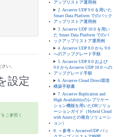
アップリストア運用例
2. Arcserve UDP 9.0 を用いた
Smart Data Platform でのバック
アップリストア運用例
3. Arcserve UDP 10.0 を用い
た Smart Data Platform でのバ
ックアップリストア運用例
4. Arcserve UDP 8.0 から 9.0
へのアップグレード手順
5. Arcserve UDP 8.0 および
ださい。
9.0 からArcserve UDP 10.0 への
アップグレード手順
t)を設定
6. Arcserve Cloud Direct環境
構築手順書
7. Arcserve Replication and
High Availabilityのレプリケー
ション機能を用いたDRソリュ
ーションガイド（Hybrid Cloud
下をご参照く
with Azureとの複合ソリューシ
ョン）
8. ＜参考＞ArcserveUDP バッ
クアップ／リストア時間