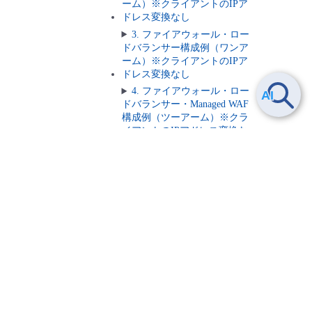
ーム）※クライアントのIPア
ドレス変換なし
3. ファイアウォール・ロー
ドバランサー構成例（ワンア
ーム）※クライアントのIPア
ドレス変換なし
4. ファイアウォール・ロー
ドバランサー・Managed WAF
構成例（ツーアーム）※クラ
イアントのIPアドレス変換な
し
5. ファイアウォール・ロー
2.1.2.4.
Syslogのサービス設定を追加する
ドバランサー・Managed WAF
構成例（ワンアーム）※クラ
イアントのIPアドレス変換な
し
バックアップソリューション
1. バックアップソリューシ
ョン Flexible
InterConnect/IaaS Powered by
VMware/Wasabiオブジェクトス
トレージ/Arcserve