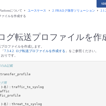
S
a Platformについて
ユースケース
2.
FRAログ保存ソリューション
2.1.
ファイルを作成する
ログ転送プロファイルを作
送プロファイルを作成します。
、「
7.3.4.2. ログ転送プロファイルを作成する
」をご参照ください。
とおりです。
目のみ記載
ransfer_profile

ログ用
スト名
)
：traffic_to_syslog

ffic

スト名
)
：threat_to_syslog
