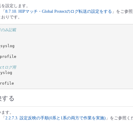
送を設定します。
、「
8.7.10. HIPマッチ・Global Protectのログ転送の設定をする
」をご参照
とおりです。
目のみ記載
yslog

profile

tectログ用
slog

映する
います。
、「
2.2.7.3. 設定反映の手順(0系と1系の両方で作業を実施)
」をご参照く