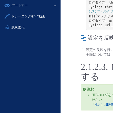
モニタリング/監査
ログタイプ: thr
故障/メンテナンス履歴
すべてのメニューを見る
パートナー
- IoT
- 初期設定・確認
サポート
メンテナンス予定
#URLフィルタ
- マルチクラウド利用
- ユーザー機能の管理
販売パートナー向けプログラム
すべてのメニューを見る
名前
(
マッチリ
トレーニング/操作動画
定期メンテナンス
- リモートワーク
- 登録情報の管理
ログタイプ: url
協業パートナー
- ITインフラストラクチャー
脱炭素化
- APIリファレンス
- その他
設定を反
■ 基本構築ガイド
- クラウド / サーバー
設定の反映を行
- Flexible InterConnect
手順については
- Flexible Remote Access
2.1.2.3.
- vUTM2
する
注釈
HIPのログ
ださい。
「
4.3.4. 