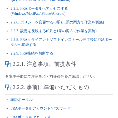
■ セットアップガイド
2.2.5. FRAポータルへアクセスする
パートナー
- データと分析
(Windows/MaciPad/iPhone/Android)
管理機能
サポート
IoT
故障/メンテナンス履歴
- 新規お申し込み方法
2.2.6. ポリシーを変更する(0系と1系の両方で作業を実施)
販売パートナー向けプログラム
トレーニング/操作動画
- IoT
すべてのメニューを見る
管理機能
モニタリング/監査
メンテナンス予定
2.2.7. 設定を反映する(0系と1系の両方で作業を実施)
- 初期設定・確認
2.2.8. FRAクライアントソフトインストール完了後にFRAポー
協業パートナー
脱炭素化
- マルチクラウド利用
すべてのメニューを見る
サポート
定期メンテナンス
タルへ接続する
- ユーザー機能の管理
2.2.9. FRA接続を切断する
- リモートワーク
すべてのメニューを見る
- 登録情報の管理
2.2.1.
注意事項、前提条件
- ITインフラストラクチャー
- APIリファレンス
各変更手順にて注意事項・前提条件をご確認ください。
2.2.2.
事前に準備いただくもの
- その他
■ 基本構築ガイド
認証ポータル
FRAポータルアカウント/パスワード
- クラウド / サーバー
FRAポータルIPアドレス