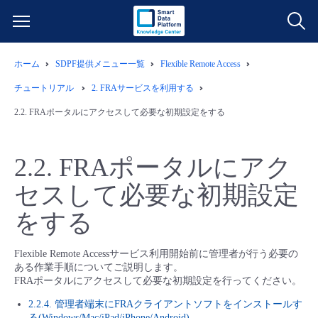
ホーム
SDPF提供メニュー一覧
Flexible Remote Access
サービス一覧
チュートリアル
2.
FRAサービスを利用する
データ利活用
2.2.
FRAポータルにアクセスして必要な初期設定をする
よくある質問
クラウド/サーバー
データ利活用
料金情報
2.2.
FRAポータルにアク
セスして必要な初期設定
ネットワーク
クラウド/サーバー
料金シミュレーター
ご利用開始ガイド
をする
■ 管理機能
IoT
ネットワーク
データ利活用
ユースケース
Flexible Remote Accessサービス利用開始前に管理者が行う必要の
ある作業手順についてご説明します。
- 管理機能
- バックアップ
モニタリング/監査
IoT
クラウド/サーバー
故障/メンテナンス情報
FRAポータルにアクセスして必要な初期設定を行ってください。
2.2.4. 管理者端末にFRAクライアントソフトをインストールす
- セキュリティ・監査
サポート
モニタリング/監査
ネットワーク
サービス稼働状況
る(Windows/Mac/iPad/iPhone/Android)