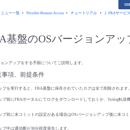
S
供メニュー一覧
Flexible Remote Access
チュートリアル
2.
FRAサービ
RA基盤のOSバージョンアッ
ージョンアップをする手順についてご説明します。
意事項、前提条件
ップを実行すると、FRA基盤に保存されていたログは全て削除されます
ップ前にFRAポータルにてログをダウンロードしておくか、Syslog転
アップ前に未コミットの設定がある場合はOSバージョンアップ後に未コ
ップ中は通信断が30分程度発生します。