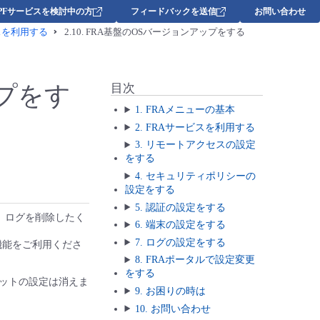
DPFサービスを検討中の方
フィードバックを送信
お問い合わせ
スを利用する
2.10.
FRA基盤のOSバージョンアップをする
プをす
目次
1. FRAメニューの基本
2. FRAサービスを利用する
3. リモートアクセスの設定
をする
4. セキュリティポリシーの
設定をする
5. 認証の設定をする
。ログを削除したく
6. 端末の設定をする
7. ログの設定をする
送機能をご利用くださ
8. FRAポータルで設定変更
をする
ミットの設定は消えま
9. お困りの時は
10. お問い合わせ