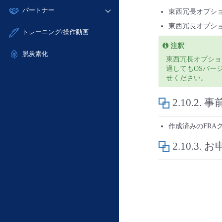
モニタリング/監査
故障/メンテナンス履歴
すべてのメニューを見る
パートナー
- IoT
東西冗長オプショ
- 初期設定・確認
サポート
メンテナンス予定
- マルチクラウド利用
- ユーザー機能の管理
東西冗長オプショ
販売パートナー向けプログラム
すべてのメニューを見る
トレーニング/操作動画
定期メンテナンス
- リモートワーク
- 登録情報の管理
協業パートナー
注釈
- ITインフラストラクチャー
脱炭素化
- APIリファレンス
東西冗長オプショ
- その他
過してもOSバー
■ 基本構築ガイド
せください。
- クラウド / サーバー
2.10.2.
事
- Flexible InterConnect
- Flexible Remote Access
作成済みのFRA
- vUTM2
2.10.3.
お