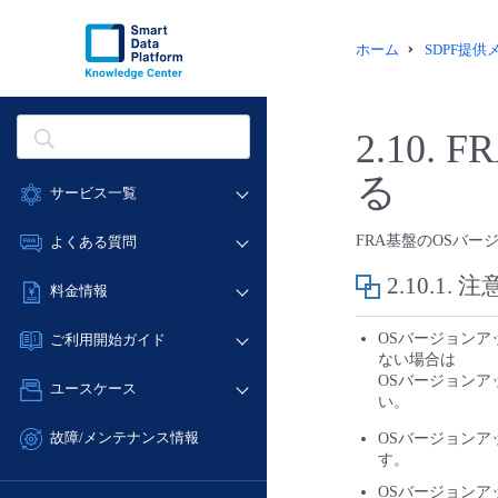
ホーム
SDPF提
2.10.
F
る
サービス一覧
データ利活用
FRA基盤のOSバ
よくある質問
クラウド/サーバー
2.10.1.
注
データ利活用
料金情報
ネットワーク
クラウド/サーバー
料金シミュレーター
IoT
OSバージョンア
ご利用開始ガイド
ネットワーク
ない場合は
データ利活用
モニタリング/監査
■ 管理機能
OSバージョンア
IoT
ユースケース
クラウド/サーバー
サポート
い。
- 管理機能
モニタリング/監査
- バックアップ
ネットワーク
管理機能
故障/メンテナンス情報
OSバージョン
サポート
す。
- セキュリティ・監査
■ セットアップガイド
IoT
すべてのメニューを見る
サービス稼働状況
管理機能
- データと分析
OSバージョンア
- 新規お申し込み方法