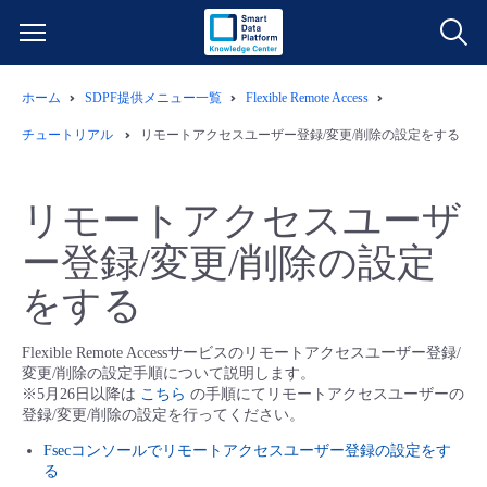
ホーム
SDPF提供メニュー一覧
Flexible Remote Access
サービス一覧
チュートリアル
リモートアクセスユーザー登録/変更/削除の設定をする
データ利活用
よくある質問
リモートアクセスユーザ
クラウド/サーバー
データ利活用
料金情報
ー登録/変更/削除の設定
をする
ネットワーク
クラウド/サーバー
料金シミュレーター
ご利用開始ガイド
Flexible Remote Accessサービスのリモートアクセスユーザー登録/
■ 管理機能
IoT
ネットワーク
データ利活用
ユースケース
変更/削除の設定手順について説明します。
※5月26日以降は
こちら
の手順にてリモートアクセスユーザーの
登録/変更/削除の設定を行ってください。
- 管理機能
- バックアップ
モニタリング/監査
IoT
クラウド/サーバー
故障/メンテナンス情報
Fsecコンソールでリモートアクセスユーザー登録の設定をす
る
- セキュリティ・監査
サポート
モニタリング/監査
ネットワーク
サービス稼働状況