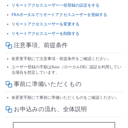
■ セットアップガイド
リモートアクセスユーザー一括登録の設定をする
パートナー
- データと分析
FRAポータルでリモートアクセスユーザーを登録する
管理機能
サポート
IoT
故障/メンテナンス履歴
- 新規お申し込み方法
リモートアクセスユーザーを変更する
販売パートナー向けプログラム
トレーニング/操作動画
- IoT
すべてのメニューを見る
管理機能
モニタリング/監査
メンテナンス予定
リモートアクセスユーザーを削除する
- 初期設定・確認
協業パートナー
注意事項、前提条件
脱炭素化
- マルチクラウド利用
すべてのメニューを見る
サポート
定期メンテナンス
- ユーザー機能の管理
各変更手順にて注意事項・前提条件をご確認ください。
- リモートワーク
すべてのメニューを見る
- 登録情報の管理
ユーザー登録の手順はBasic（ローカルDB）認証を利用してい
る場合を想定しています。
- ITインフラストラクチャー
- APIリファレンス
事前に準備いただくもの
- その他
各変更手順にて事前に準備いただくものをご確認ください。
■ 基本構築ガイド
お申込みの流れ、全体説明
- クラウド / サーバー