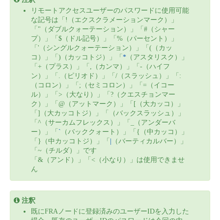
リモートアクセスユーザーのパスワードに使用可能
な記号は「!（エクスクラメーションマーク）」
「"（ダブルクォーテーション）」「#（シャー
プ）」「$（ドル記号）」「%（パーセント）」
「'（シングルクォーテーション）」「(（カッ
コ）」「)（カッコトジ）」「
*
（アスタリスク）」
「+（プラス）」「,（カンマ）」「-（ハイフ
ン）」「.（ピリオド）」「/（スラッシュ）」「:
（コロン）」「;（セミコロン）」「=（イコー
ル）」「>（大なり）」「?（クエスチョンマー
ク）」「@（アットマーク）」「[（大カッコ）」
「]（大カッコトジ）」「（バックスラッシュ）」
「^（サーカムフレックス）」「_（アンダーバ
ー）」「
`
（バッククォート）」「{（中カッコ）」
「}（中カッコトジ）」「
|
（バーティカルバー）」
「~（チルダ）」です
「&（アンド）」「<（小なり）」は使用できませ
ん
注釈
既にFRAノードに登録済みのユーザーIDを入力した