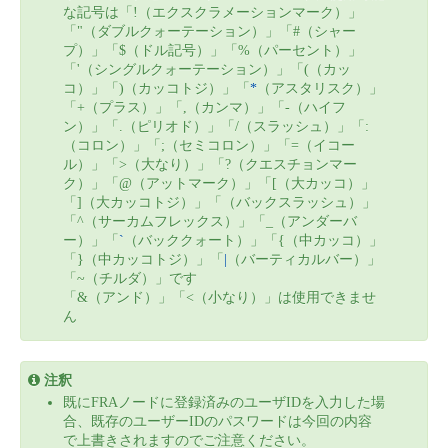
な記号は「!（エクスクラメーションマーク）」
「"（ダブルクォーテーション）」「#（シャー
プ）」「$（ドル記号）」「%（パーセント）」
「'（シングルクォーテーション）」「(（カッ
コ）」「)（カッコトジ）」「
*
（アスタリスク）」
「+（プラス）」「,（カンマ）」「-（ハイフ
ン）」「.（ピリオド）」「/（スラッシュ）」「:
（コロン）」「;（セミコロン）」「=（イコー
ル）」「>（大なり）」「?（クエスチョンマー
ク）」「@（アットマーク）」「[（大カッコ）」
「]（大カッコトジ）」「（バックスラッシュ）」
「^（サーカムフレックス）」「_（アンダーバ
ー）」「
`
（バッククォート）」「{（中カッコ）」
「}（中カッコトジ）」「
|
（バーティカルバー）」
「~（チルダ）」です
「&（アンド）」「<（小なり）」は使用できませ
ん
注釈
既にFRAノードに登録済みのユーザIDを入力した場
合、既存のユーザーIDのパスワードは今回の内容
で上書きされますのでご注意ください。