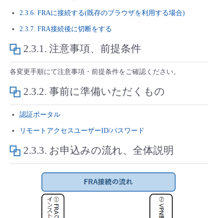
■ セットアップガイド
2.3.6. FRAに接続する(既存のブラウザを利用する場合)
パートナー
- データと分析
管理機能
サポート
IoT
故障/メンテナンス履歴
2.3.7. FRA接続後に切断をする
- 新規お申し込み方法
販売パートナー向けプログラム
2.3.1.
注意事項、前提条件
トレーニング/操作動画
- IoT
すべてのメニューを見る
管理機能
モニタリング/監査
メンテナンス予定
- 初期設定・確認
各変更手順にて注意事項・前提条件をご確認ください。
協業パートナー
脱炭素化
- マルチクラウド利用
すべてのメニューを見る
サポート
定期メンテナンス
- ユーザー機能の管理
2.3.2.
事前に準備いただくもの
- リモートワーク
すべてのメニューを見る
- 登録情報の管理
認証ポータル
リモートアクセスユーザーID/パスワード
- ITインフラストラクチャー
- APIリファレンス
2.3.3.
お申込みの流れ、全体説明
- その他
■ 基本構築ガイド
- クラウド / サーバー