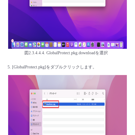
図2.3.4.4.4. GlobalProtect.pkg.downloadを選択
[GlobalProtect.pkg]をダブルクリックします。