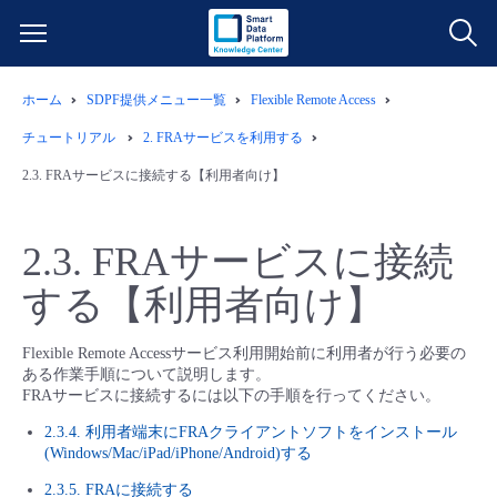
ホーム
SDPF提供メニュー一覧
Flexible Remote Access
サービス一覧
チュートリアル
2.
FRAサービスを利用する
データ利活用
2.3.
FRAサービスに接続する【利用者向け】
よくある質問
クラウド/サーバー
データ利活用
料金情報
2.3.
FRAサービスに接続
する【利用者向け】
ネットワーク
クラウド/サーバー
料金シミュレーター
ご利用開始ガイド
Flexible Remote Accessサービス利用開始前に利用者が行う必要の
■ 管理機能
IoT
ネットワーク
データ利活用
ユースケース
ある作業手順について説明します。
FRAサービスに接続するには以下の手順を行ってください。
- 管理機能
- バックアップ
モニタリング/監査
IoT
クラウド/サーバー
2.3.4. 利用者端末にFRAクライアントソフトをインストール
故障/メンテナンス情報
(Windows/Mac/iPad/iPhone/Android)する
- セキュリティ・監査
2.3.5. FRAに接続する
サポート
モニタリング/監査
ネットワーク
サービス稼働状況