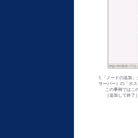
5.「ノードの追加」
サーバー）の「ホス
この事例ではこの
［追加して終了