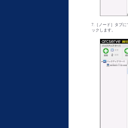
7.［ノード］タブ
ックします。