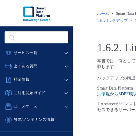
ホーム
Smart Dat
1.6.
バックアップ
1.6.2.
L
サービス一覧
本書では、例としてRed
データ利活用
よくある質問
載します。
クラウド/サーバー
データ利活用
バックアップの構成
料金情報
ネットワーク
クラウド/サーバー
Smart Data P
料金シミュレーター
IoT
ご利用開始ガイド
別環境からSDPF
ネットワーク
データ利活用
モニタリング/監査
■ 管理機能
1.Arcserve
IoT
ユースケース
クラウド/サーバー
サポート
セスできるサーバー
- 管理機能
モニタリング/監査
- バックアップ
ネットワーク
管理機能
故障/メンテナンス情報
サポート
- セキュリティ・監査
■ セットアップガイド
IoT
すべてのメニューを見る
サービス稼働状況
管理機能
- データと分析
- 新規お申し込み方法