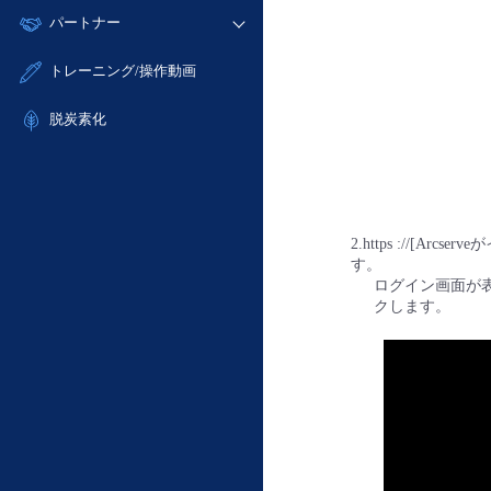
モニタリング/監査
故障/メンテナンス履歴
すべてのメニューを見る
パートナー
- IoT
- 初期設定・確認
サポート
メンテナンス予定
- マルチクラウド利用
- ユーザー機能の管理
販売パートナー向けプログラム
すべてのメニューを見る
トレーニング/操作動画
定期メンテナンス
- リモートワーク
- 登録情報の管理
協業パートナー
- ITインフラストラクチャー
脱炭素化
- APIリファレンス
- その他
■ 基本構築ガイド
- クラウド / サーバー
- Flexible InterConnect
2.https ://[
- Flexible Remote Access
す。
ログイン画面が表
- vUTM2
クします。