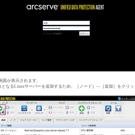
理画面が表示されます。
となるLinuxサーバーを追加するため、［ノード］—［追加］をクリ