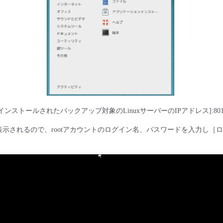
Arcserveがインストールされたバックアップ対象のLinuxサーバーのIPアドレス]:
示されるので、rootアカウントのログイン名、パスワードを入力し［