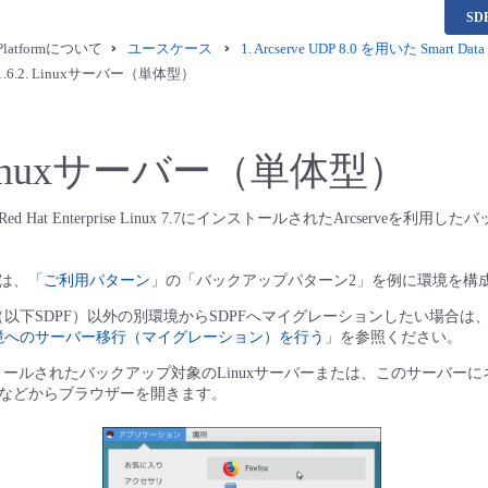
S
a Platformについて
ユースケース
1.
Arcserve UDP 8.0 を用いた Smar
1.6.2.
Linuxサーバー（単体型）
inuxサーバー（単体型）
 Hat Enterprise Linux 7.7にインストールされたArcserveを利用
は、「
ご利用パターン
」の「バックアップパターン2」を例に環境を構
latform（以下SDPF）以外の別環境からSDPFへマイグレーションしたい場合は
環境へのサーバー移行（マイグレーション）を行う
」を参照ください。
がインストールされたバックアップ対象のLinuxサーバーまたは、このサーバ
などからブラウザーを開きます。