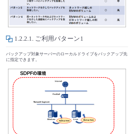
■ セットアップガイド
パートナー
- データと分析
管理機能
サポート
IoT
故障/メンテナンス履歴
- 新規お申し込み方法
販売パートナー向けプログラム
トレーニング/操作動画
- IoT
すべてのメニューを見る
管理機能
モニタリング/監査
メンテナンス予定
- 初期設定・確認
1.2.2.1.
ご利用パターン1
協業パートナー
脱炭素化
- マルチクラウド利用
すべてのメニューを見る
サポート
定期メンテナンス
- ユーザー機能の管理
バックアップ対象サーバーのローカルドライブをバックアップ先
に指定できます。
- リモートワーク
すべてのメニューを見る
- 登録情報の管理
- ITインフラストラクチャー
- APIリファレンス
- その他
■ 基本構築ガイド
- クラウド / サーバー