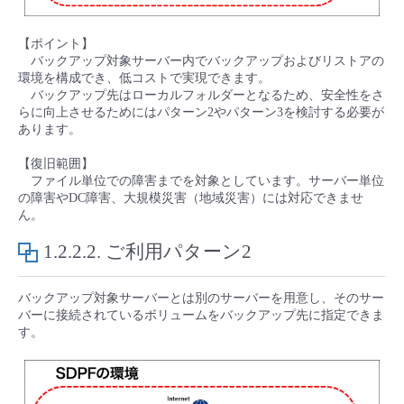
- Flexible InterConnect
【ポイント】
バックアップ対象サーバー内でバックアップおよびリストアの
- Flexible Remote Access
環境を構成でき、低コストで実現できます。
バックアップ先はローカルフォルダーとなるため、安全性をさ
らに向上させるためにはパターン2やパターン3を検討する必要が
- vUTM2
あります。
【復旧範囲】
ファイル単位での障害までを対象としています。サーバー単位
の障害やDC障害、大規模災害（地域災害）には対応できませ
ん。
1.2.2.2.
ご利用パターン2
バックアップ対象サーバーとは別のサーバーを用意し、そのサー
バーに接続されているボリュームをバックアップ先に指定できま
す。