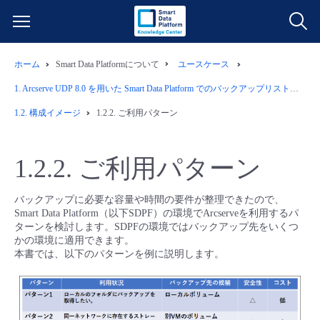
ホーム
Smart Data Platformについて
ユースケース
サービス一覧
1.
Arcserve UDP 8.0 を用いた Smart Data Platform でのバックアップリストア運用例
データ利活用
1.2.
構成イメージ
1.2.2.
ご利用パターン
よくある質問
クラウド/サーバー
データ利活用
料金情報
1.2.2.
ご利用パターン
ネットワーク
クラウド/サーバー
料金シミュレーター
ご利用開始ガイド
バックアップに必要な容量や時間の要件が整理できたので、
Smart Data Platform（以下SDPF）の環境でArcserveを利用するパ
ターンを検討します。SDPFの環境ではバックアップ先をいくつ
■ 管理機能
IoT
ネットワーク
データ利活用
ユースケース
かの環境に適用できます。
本書では、以下のパターンを例に説明します。
- 管理機能
- バックアップ
モニタリング/監査
IoT
クラウド/サーバー
故障/メンテナンス情報
- セキュリティ・監査
サポート
モニタリング/監査
ネットワーク
サービス稼働状況