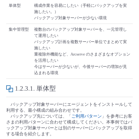
■ セットアップガイド
単体型
構成作業を容易にしたい（手軽にバックアップを実
施したい。）
パートナー
- データと分析
管理機能
サポート
IoT
故障/メンテナンス履歴
バックアップ対象サーバーが少ない環境
- 新規お申し込み方法
販売パートナー向けプログラム
集中管理型
複数台のバックアップ対象サーバーを、一元管理し
トレーニング/操作動画
- IoT
すべてのメニューを見る
管理機能
モニタリング/監査
メンテナンス予定
て運用したい
- 初期設定・確認
バックアップ計画を複数サーバー単位でまとめて実
協業パートナー
施したい
脱炭素化
- マルチクラウド利用
すべてのメニューを見る
サポート
定期メンテナンス
重複除外機能など、Arcserve のさまざまなオプション
- ユーザー機能の管理
を活用したい
今はサーバーが少ないが、今後サーバーの増加が見
- リモートワーク
すべてのメニューを見る
- 登録情報の管理
込まれる環境
- ITインフラストラクチャー
1.2.3.1.
単体型
- APIリファレンス
- その他
バックアップ対象サーバーにエージェントをインストールして
利用する、最小構成の組み合わせです。
■ 基本構築ガイド
バックアップ先については、「
ご利用パターン
」を参考にお客
さまの利用パターンに合わせて構成してください。本事例ではバ
ックアップ対象サーバーとは別のサーバーにバックアップを取得
- クラウド / サーバー
する場合を紹介します。