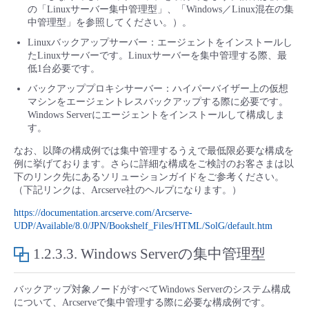
の「Linuxサーバー集中管理型」、「Windows／Linux混在の集
中管理型」を参照してください。）。
Linuxバックアップサーバー：エージェントをインストールし
たLinuxサーバーです。Linuxサーバーを集中管理する際、最
低1台必要です。
バックアッププロキシサーバー：ハイパーバイザー上の仮想
マシンをエージェントレスバックアップする際に必要です。
Windows Serverにエージェントをインストールして構成しま
す。
なお、以降の構成例では集中管理するうえで最低限必要な構成を
例に挙げております。さらに詳細な構成をご検討のお客さまは以
下のリンク先にあるソリューションガイドをご参考ください。
（下記リンクは、Arcserve社のヘルプになります。）
https://documentation.arcserve.com/Arcserve-
UDP/Available/8.0/JPN/Bookshelf_Files/HTML/SolG/default.htm
1.2.3.3.
Windows Serverの集中管理型
バックアップ対象ノードがすべてWindows Serverのシステム構成
について、Arcserveで集中管理する際に必要な構成例です。