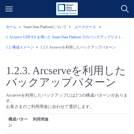
ホーム
Smart Data Platformについて
ユースケース
サービス一覧
1.
Arcserve UDP 8.0 を用いた Smart Data Platform でのバックアップリストア運用例
データ利活用
1.2.
構成イメージ
1.2.3.
Arcserveを利用したバックアップパターン
よくある質問
クラウド/サーバー
データ利活用
料金情報
1.2.3.
Arcserveを利用した
バックアップパターン
ネットワーク
クラウド/サーバー
料金シミュレーター
ご利用開始ガイド
Arcserveを利用したバックアップには2つの構成パターンがありま
■ 管理機能
IoT
ネットワーク
データ利活用
ユースケース
す。
お客さまのご利用用途に合わせて選択します。
- 管理機能
- バックアップ
モニタリング/監査
IoT
クラウド/サーバー
故障/メンテナンス情報
構成パター
利用用途
ン
- セキュリティ・監査
サポート
モニタリング/監査
ネットワーク
サービス稼働状況