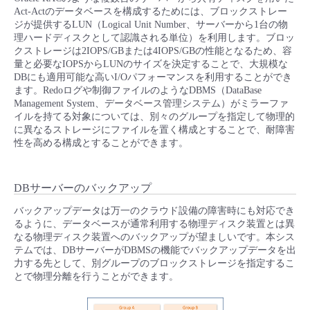
Act-Actのデータベースを構成するためには、ブロックストレー
ジが提供するLUN（Logical Unit Number、サーバーから1台の物
理ハードディスクとして認識される単位）を利用します。ブロッ
クストレージは2IOPS/GBまたは4IOPS/GBの性能となるため、容
量と必要なIOPSからLUNのサイズを決定することで、大規模な
DBにも適用可能な高いI/Oパフォーマンスを利用することができ
ます。Redoログや制御ファイルのようなDBMS（DataBase
Management System、データベース管理システム）がミラーファ
イルを持てる対象については、別々のグループを指定して物理的
に異なるストレージにファイルを置く構成とすることで、耐障害
性を高める構成とすることができます。
DBサーバーのバックアップ
バックアップデータは万一のクラウド設備の障害時にも対応でき
るように、データベースが通常利用する物理ディスク装置とは異
なる物理ディスク装置へのバックアップが望ましいです。本シス
テムでは、DBサーバーがDBMSの機能でバックアップデータを出
力する先として、別グループのブロックストレージを指定するこ
とで物理分離を行うことができます。