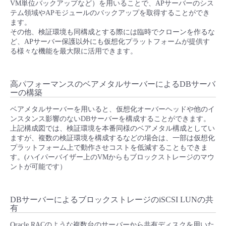
VM単位バックアップなど）を用いることで、APサーバーのシス
テム領域やAPモジュールのバックアップを取得することができ
ます。
その他、検証環境も同構成とする際には臨時でクローンを作るな
ど、APサーバー保護以外にも仮想化プラットフォームが提供す
る様々な機能を最大限に活用できます。
高パフォーマンスのベアメタルサーバーによるDBサーバ
ーの構築
ベアメタルサーバーを用いると、仮想化オーバーヘッドや他のイ
ンスタンス影響のないDBサーバーを構成することができます。
上記構成図では、検証環境を本番同様のベアメタル構成としてい
ますが、複数の検証環境を構成するなどの場合は、一部は仮想化
プラットフォーム上で動作させコストを低減することもできま
す。(ハイパーバイザー上のVMからもブロックストレージのマウ
ントが可能です）
DBサーバーによるブロックストレージのiSCSI LUNの共
有
Oracle RACのような複数台のサーバーから共有ディスクを用いた