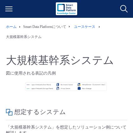
ホーム
Smart Data Platformについて
ユースケース
サービス一覧
大規模基幹系システム
データ利活用
よくある質問
大規模基幹系システム
クラウド/サーバー
データ利活用
料金情報
図に使用される表記の凡例
ネットワーク
クラウド/サーバー
料金シミュレーター
ご利用開始ガイド
■ 管理機能
IoT
ネットワーク
データ利活用
ユースケース
想定するシステム
- 管理機能
- バックアップ
モニタリング/監査
IoT
クラウド/サーバー
故障/メンテナンス情報
「大規模基幹系システム」を想定したソリューション例について
- セキュリティ・監査
サポート
モニタリング/監査
ネットワーク
サービス稼働状況
解説します。