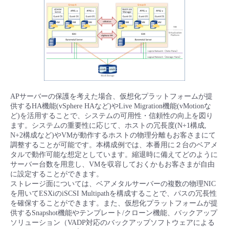
APサーバーの保護を考えた場合、仮想化プラットフォームが提
供するHA機能(vSphere HAなど)やLive Migration機能(vMotionな
ど)を活用することで、システムの可用性・信頼性の向上を図り
ます。システムの重要性に応じて、ホストの冗長度(N+1構成,
N+2構成など)やVMが動作するホストの物理分離もお客さまにて
調整することが可能です。本構成例では、本番用に２台のベアメ
タルで動作可能な想定としています。縮退時に備えてどのように
サーバー台数を用意し、VMを収容しておくかもお客さまが自由
に設定することができます。
ストレージ面については、ベアメタルサーバーの複数の物理NIC
を用いてESXiのiSCSI Multipathを構成することで、パスの冗長性
を確保することができます。また、仮想化プラットフォームが提
供するSnapshot機能やテンプレート/クローン機能、バックアップ
ソリューション（VADP対応のバックアップソフトウェアによる