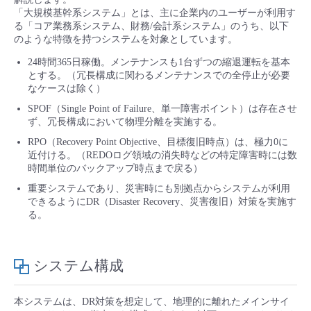
■ セットアップガイド
「大規模基幹系システム」とは、主に企業内のユーザーが利用す
る「コア業務系システム、財務/会計系システム」のうち、以下
パートナー
- データと分析
管理機能
サポート
IoT
故障/メンテナンス履歴
のような特徴を持つシステムを対象としています。
- 新規お申し込み方法
24時間365日稼働。メンテナンスも1台ずつの縮退運転を基本
販売パートナー向けプログラム
トレーニング/操作動画
- IoT
とする。（冗長構成に関わるメンテナンスでの全停止が必要
すべてのメニューを見る
管理機能
モニタリング/監査
メンテナンス予定
- 初期設定・確認
なケースは除く）
協業パートナー
SPOF（Single Point of Failure、単一障害ポイント）は存在させ
脱炭素化
- マルチクラウド利用
すべてのメニューを見る
サポート
定期メンテナンス
ず、冗長構成において物理分離を実施する。
- ユーザー機能の管理
RPO（Recovery Point Objective、目標復旧時点）は、極力0に
- リモートワーク
近付ける。（REDOログ領域の消失時などの特定障害時には数
すべてのメニューを見る
- 登録情報の管理
時間単位のバックアップ時点まで戻る）
重要システムであり、災害時にも別拠点からシステムが利用
- ITインフラストラクチャー
- APIリファレンス
できるようにDR（Disaster Recovery、災害復旧）対策を実施す
る。
- その他
■ 基本構築ガイド
システム構成
- クラウド / サーバー
本システムは、DR対策を想定して、地理的に離れたメインサイ