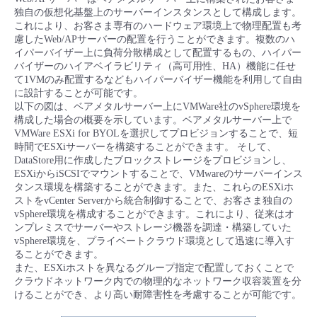
独自の仮想化基盤上のサーバーインスタンスとして構成します。
これにより、お客さま専有のハードウェア環境上で物理配置も考
慮したWeb/APサーバーの配置を行うことができます。複数のハ
イパーバイザー上に負荷分散構成として配置するもの、ハイパー
バイザーのハイアベイラビリティ（高可用性、HA）機能に任せ
て1VMのみ配置するなどもハイパーバイザー機能を利用して自由
に設計することが可能です。
以下の図は、ベアメタルサーバー上にVMWare社のvSphere環境を
構成した場合の概要を示しています。ベアメタルサーバー上で
VMWare ESXi for BYOLを選択してプロビジョンすることで、短
時間でESXiサーバーを構築することができます。 そして、
DataStore用に作成したブロックストレージをプロビジョンし、
ESXiからiSCSIでマウントすることで、VMwareのサーバーインス
タンス環境を構築することができます。また、これらのESXiホ
ストをvCenter Serverから統合制御することで、お客さま独自の
vSphere環境を構成することができます。これにより、従来はオ
ンプレミスでサーバーやストレージ機器を調達・構築していた
vSphere環境を、プライベートクラウド環境として迅速に導入す
ることができます。
また、ESXiホストを異なるグループ指定で配置しておくことで
クラウドネットワーク内での物理的なネットワーク収容装置を分
けることができ、より高い耐障害性を考慮することが可能です。