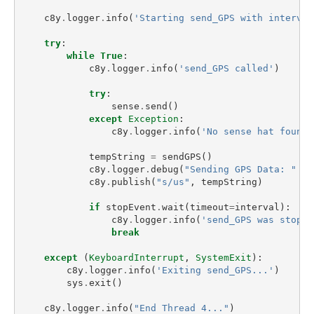
c8y
.
logger
.
info
(
'Starting send_GPS with interval
try
:
while
True
:
c8y
.
logger
.
info
(
'send_GPS called'
)
try
:
sense
.
send
()
except
Exception
:
c8y
.
logger
.
info
(
'No sense hat found 
tempString
=
sendGPS
()
c8y
.
logger
.
debug
(
"Sending GPS Data: "
+
c8y
.
publish
(
"s/us"
,
tempString
)
if
stopEvent
.
wait
(
timeout
=
interval
):
c8y
.
logger
.
info
(
'send_GPS was stoppe
break
except
(
KeyboardInterrupt
,
SystemExit
):
c8y
.
logger
.
info
(
'Exiting send_GPS...'
)
sys
.
exit
()
c8y
.
logger
.
info
(
"End Thread 4..."
)