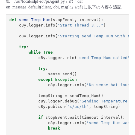
②「/usr/local/sdpf-iot/piAgent.py」の「def
on_message_default(client, obj, msg):」の前に以下の内容を追記
def
send_Temp_Hum
(
stopEvent
,
interval
):
c8y
.
logger
.
info
(
"Start Thread 3..."
)
c8y
.
logger
.
info
(
'Starting send_Temp_Hum with int
try
:
while
True
:
c8y
.
logger
.
info
(
'send_Temp_Hum called'
)
try
:
sense
.
send
()
except
Exception
:
c8y
.
logger
.
info
(
'No sense hat found 
tempString
=
sendTemp_Hum
()
c8y
.
logger
.
debug
(
"Sending Temperature an
c8y
.
publish
(
"s/uc/th"
,
tempString
)
if
stopEvent
.
wait
(
timeout
=
interval
):
c8y
.
logger
.
info
(
'send_Temp_Hum was s
break