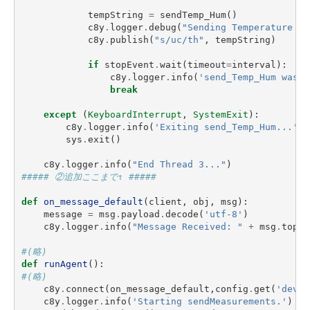
tempString
=
sendTemp_Hum
()
c8y
.
logger
.
debug
(
"Sending Temperature an
c8y
.
publish
(
"s/uc/th"
,
tempString
)
if
stopEvent
.
wait
(
timeout
=
interval
):
c8y
.
logger
.
info
(
'send_Temp_Hum was s
break
except
(
KeyboardInterrupt
,
SystemExit
):
c8y
.
logger
.
info
(
'Exiting send_Temp_Hum...'
)
sys
.
exit
()
c8y
.
logger
.
info
(
"End Thread 3..."
)
##### ②追加ここまで↑ #####
def
on_message_default
(
client
,
obj
,
msg
):
message
=
msg
.
payload
.
decode
(
'utf-8'
)
c8y
.
logger
.
info
(
"Message Received: "
+
msg
.
topic
#(略)
def
runAgent
():
#(略)
c8y
.
connect
(
on_message_default
,
config
.
get
(
'devic
c8y
.
logger
.
info
(
'Starting sendMeasurements.'
)