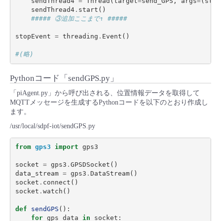
sendThread4
=
Thread
(
target
=
send_GPS
,
args
=
(
stop
sendThread4
.
start
()
##### ③追加ここまで↑ #####
stopEvent
=
threading
.
Event
()
#(略)
Pythonコード「sendGPS.py」
「piAgent.py」から呼び出される、位置情報データを取得して
MQTTメッセージを生成するPythonコードを以下のとおり作成し
ます。
/usr/local/sdpf-iot/sendGPS.py
from
gps3
import
gps3
socket
=
gps3
.
GPSDSocket
()
data_stream
=
gps3
.
DataStream
()
socket
.
connect
()
socket
.
watch
()
def
sendGPS
():
for
gps_data
in
socket
: