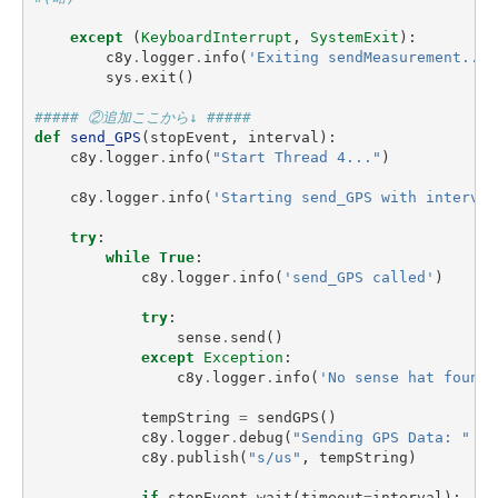
except
(
KeyboardInterrupt
,
SystemExit
):
c8y
.
logger
.
info
(
'Exiting sendMeasurement...'
sys
.
exit
()
##### ②追加ここから↓ #####
def
send_GPS
(
stopEvent
,
interval
):
c8y
.
logger
.
info
(
"Start Thread 4..."
)
c8y
.
logger
.
info
(
'Starting send_GPS with interval
try
:
while
True
:
c8y
.
logger
.
info
(
'send_GPS called'
)
try
:
sense
.
send
()
except
Exception
:
c8y
.
logger
.
info
(
'No sense hat found 
tempString
=
sendGPS
()
c8y
.
logger
.
debug
(
"Sending GPS Data: "
+
c8y
.
publish
(
"s/us"
,
tempString
)
if
stopEvent
.
wait
(
timeout
=
interval
):