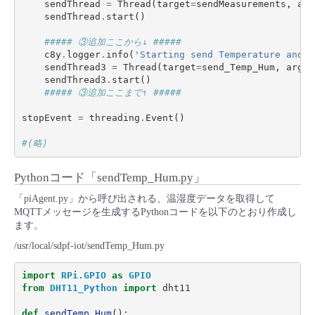
sendThread
=
Thread
(
target
=
sendMeasurements
,
arg
sendThread
.
start
()
##### ③追加ここから↓ #####
c8y
.
logger
.
info
(
'Starting send Temperature and H
sendThread3
=
Thread
(
target
=
send_Temp_Hum
,
args
=
sendThread3
.
start
()
##### ③追加ここまで↑ #####
stopEvent
=
threading
.
Event
()
#(略)
Pythonコード「sendTemp_Hum.py」
「piAgent.py」から呼び出される、温湿度データを取得して
MQTTメッセージを生成するPythonコードを以下のとおり作成し
ます。
/usr/local/sdpf-iot/sendTemp_Hum.py
import
RPi.GPIO
as
GPIO
from
DHT11_Python
import
dht11
def
sendTemp_Hum
():