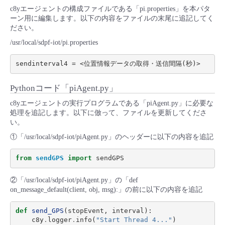
c8yエージェントの構成ファイルである「pi.properties」を本パタ
ーン用に編集します。以下の内容をファイルの末尾に追記してく
ださい。
/usr/local/sdpf-iot/pi.properties
Pythonコード「piAgent.py」
c8yエージェントの実行プログラムである「piAgent.py」に必要な
処理を追記します。以下に倣って、ファイルを更新してくださ
い。
①「/usr/local/sdpf-iot/piAgent.py」のヘッダーに以下の内容を追記
from
sendGPS
import
sendGPS
②「/usr/local/sdpf-iot/piAgent.py」の「def
on_message_default(client, obj, msg):」の前に以下の内容を追記
def
send_GPS
(
stopEvent
,
interval
):
c8y
.
logger
.
info
(
"Start Thread 4..."
)