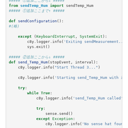
##### ①追加ここから↓ #####
from
sendTemp_Hum
import
sendTemp_Hum
##### ①追加ここまで↑ #####
def
sendConfiguration
():
#(略)
except
(
KeyboardInterrupt
,
SystemExit
):
c8y
.
logger
.
info
(
'Exiting sendMeasurement...'
sys
.
exit
()
##### ②追加ここから↓ #####
def
send_Temp_Hum
(
stopEvent
,
interval
):
c8y
.
logger
.
info
(
"Start Thread 3..."
)
c8y
.
logger
.
info
(
'Starting send_Temp_Hum with int
try
:
while
True
:
c8y
.
logger
.
info
(
'send_Temp_Hum called'
)
try
:
sense
.
send
()
except
Exception
:
c8y
.
logger
.
info
(
'No sense hat found 