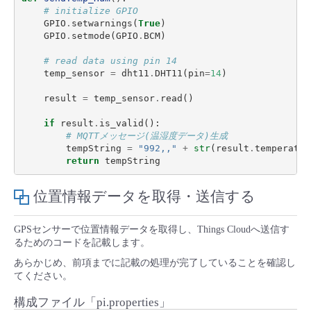
# initialize GPIO
GPIO
.
setwarnings
(
True
)
GPIO
.
setmode
(
GPIO
.
BCM
)
# read data using pin 14
temp_sensor
=
dht11
.
DHT11
(
pin
=
14
)
result
=
temp_sensor
.
read
()
if
result
.
is_valid
():
# MQTTメッセージ(温湿度データ)生成
tempString
=
"992,,"
+
str
(
result
.
temperatur
return
tempString
位置情報データを取得・送信する
GPSセンサーで位置情報データを取得し、Things Cloudへ送信す
るためのコードを記載します。
あらかじめ、前項までに記載の処理が完了していることを確認し
てください。
構成ファイル「pi.properties」