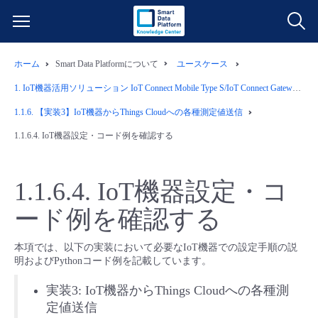
ホーム
Smart Data Platformについて
ユースケース
サービス一覧
1.
IoT機器活用ソリューション IoT Connect Mobile Type S/IoT Connect Gateway/Things Cloud/Wasabiオブジェクトストレージ
データ利活用
1.1.6.
【実装3】IoT機器からThings Cloudへの各種測定値送信
よくある質問
1.1.6.4.
IoT機器設定・コード例を確認する
クラウド/サーバー
データ利活用
料金情報
1.1.6.4.
IoT機器設定・コ
ネットワーク
クラウド/サーバー
料金シミュレーター
ご利用開始ガイド
ード例を確認する
■ 管理機能
IoT
ネットワーク
データ利活用
ユースケース
本項では、以下の実装において必要なIoT機器での設定手順の説
明およびPythonコード例を記載しています。
- 管理機能
- バックアップ
モニタリング/監査
IoT
クラウド/サーバー
故障/メンテナンス情報
実装3: IoT機器からThings Cloudへの各種測
定値送信
- セキュリティ・監査
サポート
モニタリング/監査
ネットワーク
サービス稼働状況