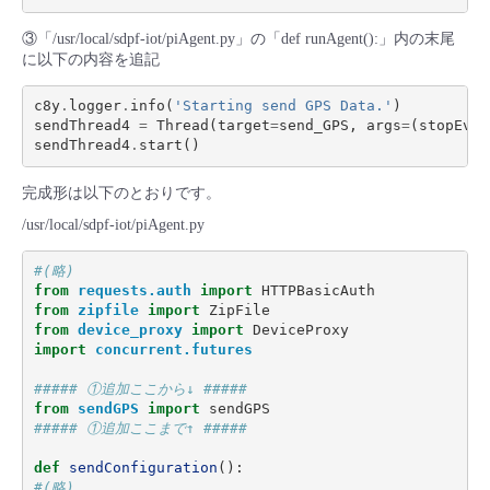
③「/usr/local/sdpf-iot/piAgent.py」の「def runAgent():」内の末尾
に以下の内容を追記
c8y
.
logger
.
info
(
'Starting send GPS Data.'
)
sendThread4
=
Thread
(
target
=
send_GPS
,
args
=
(
stopEven
sendThread4
.
start
()
完成形は以下のとおりです。
/usr/local/sdpf-iot/piAgent.py
#(略)
from
requests.auth
import
HTTPBasicAuth
from
zipfile
import
ZipFile
from
device_proxy
import
DeviceProxy
import
concurrent.futures
##### ①追加ここから↓ #####
from
sendGPS
import
sendGPS
##### ①追加ここまで↑ #####
def
sendConfiguration
():
#(略)