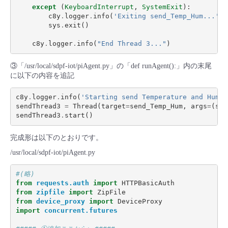
except
(
KeyboardInterrupt
,
SystemExit
):
c8y
.
logger
.
info
(
'Exiting send_Temp_Hum...'
)
sys
.
exit
()
c8y
.
logger
.
info
(
"End Thread 3..."
)
③「/usr/local/sdpf-iot/piAgent.py」の「def runAgent():」内の末尾
に以下の内容を追記
c8y
.
logger
.
info
(
'Starting send Temperature and Humid
sendThread3
=
Thread
(
target
=
send_Temp_Hum
,
args
=
(
sto
sendThread3
.
start
()
完成形は以下のとおりです。
/usr/local/sdpf-iot/piAgent.py
#(略)
from
requests.auth
import
HTTPBasicAuth
from
zipfile
import
ZipFile
from
device_proxy
import
DeviceProxy
import
concurrent.futures