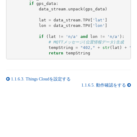
if
gps_data
:
data_stream
.
unpack
(
gps_data
)
lat
=
data_stream
.
TPV
[
'lat'
]
lon
=
data_stream
.
TPV
[
'lon'
]
if
(
lat
!=
'n/a'
and
lon
!=
'n/a'
):
# MQTTメッセージ(位置情報データ)生成
tempString
=
"402,"
+
str
(
lat
)
+
","
return
tempString
1.1.6.3.
Things Cloudを設定する
1.1.6.5.
動作確認をする