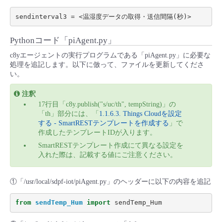
- Flexible InterConnect
Pythonコード「piAgent.py」
- Flexible Remote Access
c8yエージェントの実行プログラムである「piAgent.py」に必要な
処理を追記します。以下に倣って、ファイルを更新してくださ
- vUTM2
い。
注釈
17行目「c8y.publish("s/uc/th", tempString)」の
「th」部分には、「
1.1.6.3. Things Cloudを設定
する - SmartRESTテンプレートを作成する
」で
作成したテンプレートIDが入ります。
SmartRESTテンプレート作成にて異なる設定を
入れた際は、記載する値にご注意ください。
①「/usr/local/sdpf-iot/piAgent.py」のヘッダーに以下の内容を追記
from
sendTemp_Hum
import
sendTemp_Hum