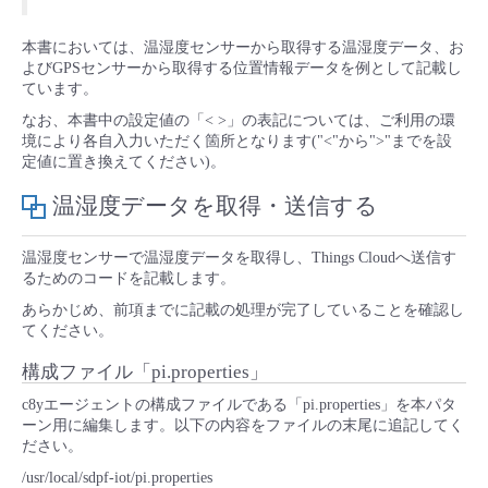
■ セットアップガイド
パートナー
本書においては、温湿度センサーから取得する温湿度データ、お
- データと分析
管理機能
サポート
IoT
故障/メンテナンス履歴
よびGPSセンサーから取得する位置情報データを例として記載し
- 新規お申し込み方法
ています。
販売パートナー向けプログラム
トレーニング/操作動画
- IoT
なお、本書中の設定値の「< >」の表記については、ご利用の環
すべてのメニューを見る
管理機能
モニタリング/監査
メンテナンス予定
- 初期設定・確認
境により各自入力いただく箇所となります("<"から">"までを設
定値に置き換えてください)。
協業パートナー
脱炭素化
- マルチクラウド利用
すべてのメニューを見る
サポート
定期メンテナンス
- ユーザー機能の管理
温湿度データを取得・送信する
- リモートワーク
すべてのメニューを見る
- 登録情報の管理
温湿度センサーで温湿度データを取得し、Things Cloudへ送信す
るためのコードを記載します。
- ITインフラストラクチャー
あらかじめ、前項までに記載の処理が完了していることを確認し
- APIリファレンス
てください。
- その他
構成ファイル「pi.properties」
■ 基本構築ガイド
c8yエージェントの構成ファイルである「pi.properties」を本パタ
ーン用に編集します。以下の内容をファイルの末尾に追記してく
ださい。
- クラウド / サーバー
/usr/local/sdpf-iot/pi.properties