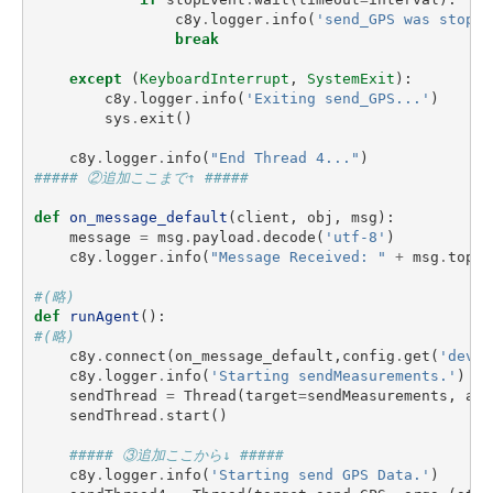
c8y
.
logger
.
info
(
'send_GPS was stoppe
break
except
(
KeyboardInterrupt
,
SystemExit
):
c8y
.
logger
.
info
(
'Exiting send_GPS...'
)
sys
.
exit
()
c8y
.
logger
.
info
(
"End Thread 4..."
)
##### ②追加ここまで↑ #####
def
on_message_default
(
client
,
obj
,
msg
):
message
=
msg
.
payload
.
decode
(
'utf-8'
)
c8y
.
logger
.
info
(
"Message Received: "
+
msg
.
topic
#(略)
def
runAgent
():
#(略)
c8y
.
connect
(
on_message_default
,
config
.
get
(
'devic
c8y
.
logger
.
info
(
'Starting sendMeasurements.'
)
sendThread
=
Thread
(
target
=
sendMeasurements
,
arg
sendThread
.
start
()
##### ③追加ここから↓ #####
c8y
.
logger
.
info
(
'Starting send GPS Data.'
)