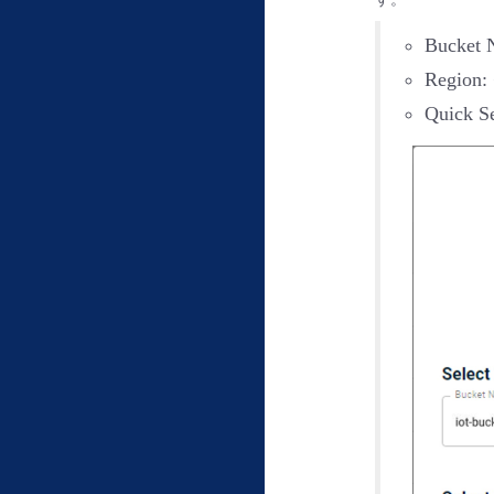
Bucket
Regi
Quick S