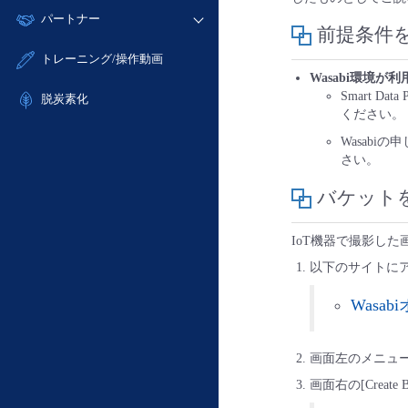
モニタリング/監査
故障/メンテナンス履歴
すべてのメニューを見る
パートナー
- IoT
- 初期設定・確認
サポート
前提条件
メンテナンス予定
- マルチクラウド利用
- ユーザー機能の管理
販売パートナー向けプログラム
すべてのメニューを見る
トレーニング/操作動画
定期メンテナンス
- リモートワーク
- 登録情報の管理
Wasabi環境が
協業パートナー
Smart D
- ITインフラストラクチャー
脱炭素化
- APIリファレンス
ください。
- その他
■ 基本構築ガイド
Wasabi
さい。
- クラウド / サーバー
- Flexible InterConnect
バケット
- Flexible Remote Access
IoT機器で撮影し
- vUTM2
以下のサイトにア
Wasa
画面左のメニューの「
画面右の[Create