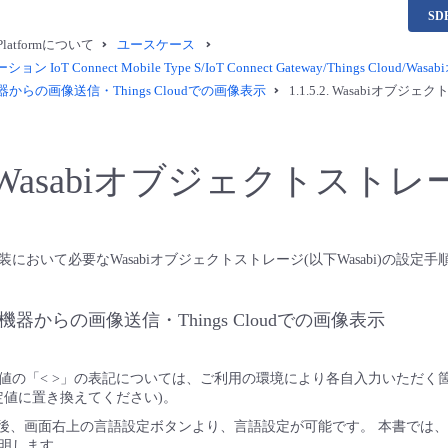
S
a Platformについて
ユースケース
 IoT Connect Mobile Type S/IoT Connect Gateway/Things Clou
器からの画像送信・Things Cloudでの画像表示
1.1.5.2.
Wasabiオブジェ
Wasabiオブジェクトスト
において必要なWasabiオブジェクトストレージ(以下Wasabi)の設定
oT機器からの画像送信・Things Cloudでの画像表示
値の「< >」の表記については、ご利用の環境により各自入力いただく箇
設定値に置き換えてください)。
イン後、画面右上の言語設定ボタンより、言語設定が可能です。 本書では、「E
明します。