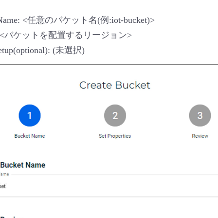
 Name: <任意のバケット名(例:iot-bucket)>
on: <バケットを配置するリージョン>
etup(optional): (未選択)