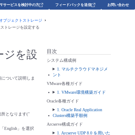
DPFサービスを検討中の方
フィードバックを送信
お問い合わせ
d/Wasabiオブジェクトストレージ
クトストレージを設定する
レージを設
目次
システム構成例
1. マルチクラウドマネジメ
ント
手順について説明しま
VMware各種ガイド
1. VMware環境構築ガイド
Oracle各種ガイド
1. Oracle Real Application
所となります("
Clusters構築手順例
Arcserve構成ガイド
nglish」を選択
1. Arcserve UDP 8.0 を用いた