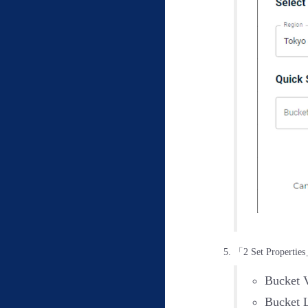
「2 Set Pr
Bucket 
Bucket 