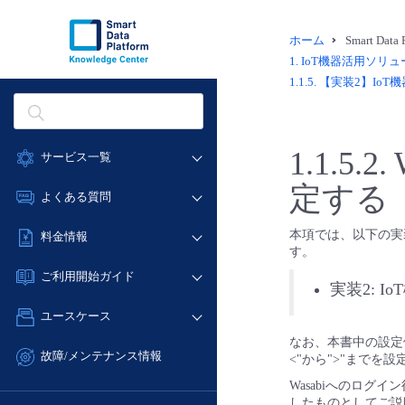
ホーム
Smart Dat
1.
IoT機器活用ソリューション
1.1.5.
【実装2】IoT機
1.1.5.2.
サービス一覧
定する
データ利活用
よくある質問
クラウド/サーバー
データ利活用
本項では、以下の実装
料金情報
ネットワーク
す。
クラウド/サーバー
料金シミュレーター
IoT
ご利用開始ガイド
ネットワーク
実装2: I
データ利活用
モニタリング/監査
■ 管理機能
IoT
ユースケース
クラウド/サーバー
サポート
- 管理機能
モニタリング/監査
なお、本書中の設定
- バックアップ
ネットワーク
管理機能
故障/メンテナンス情報
<"から">"までを
サポート
- セキュリティ・監査
■ セットアップガイド
IoT
すべてのメニューを見る
Wasabiへのログ
サービス稼働状況
管理機能
- データと分析
- 新規お申し込み方法
したものとしてご説