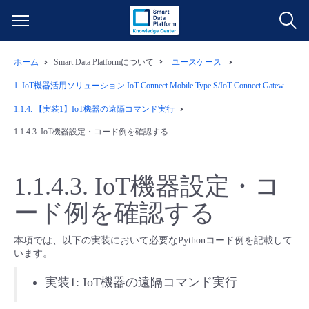
ホーム
Smart Data Platformについて
ユースケース
サービス一覧
1.
IoT機器活用ソリューション IoT Connect Mobile Type S/IoT Connect Gateway/Things Cloud/Wasabiオブジェクトストレージ
データ利活用
1.1.4.
【実装1】IoT機器の遠隔コマンド実行
よくある質問
1.1.4.3.
IoT機器設定・コード例を確認する
クラウド/サーバー
データ利活用
料金情報
1.1.4.3.
IoT機器設定・コ
ネットワーク
クラウド/サーバー
料金シミュレーター
ご利用開始ガイド
ード例を確認する
■ 管理機能
IoT
ネットワーク
データ利活用
ユースケース
本項では、以下の実装において必要なPythonコード例を記載して
います。
- 管理機能
- バックアップ
モニタリング/監査
IoT
クラウド/サーバー
故障/メンテナンス情報
実装1: IoT機器の遠隔コマンド実行
- セキュリティ・監査
サポート
モニタリング/監査
ネットワーク
サービス稼働状況