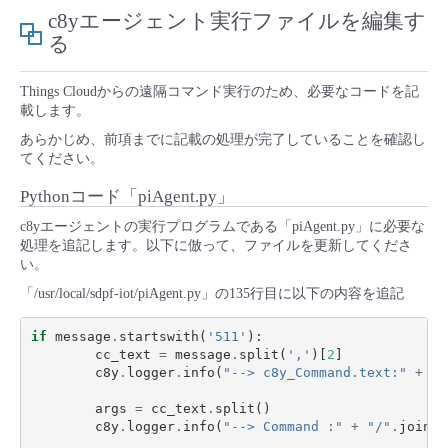
■ セットアップガイド
c8yエージェント実行ファイルを編集す
る
パートナー
- データと分析
管理機能
サポート
IoT
故障/メンテナンス履歴
- 新規お申し込み方法
Things Cloudからの遠隔コマンド実行のため、必要なコードを記
販売パートナー向けプログラム
トレーニング/操作動画
- IoT
載します。
すべてのメニューを見る
管理機能
モニタリング/監査
メンテナンス予定
- 初期設定・確認
あらかじめ、前項までに記載の処理が完了していることを確認し
協業パートナー
てください。
脱炭素化
- マルチクラウド利用
すべてのメニューを見る
サポート
定期メンテナンス
- ユーザー機能の管理
Pythonコード「piAgent.py」
- リモートワーク
c8yエージェントの実行プログラムである「piAgent.py」に必要な
すべてのメニューを見る
- 登録情報の管理
処理を追記します。以下に倣って、ファイルを更新してくださ
い。
- ITインフラストラクチャー
- APIリファレンス
「/usr/local/sdpf-iot/piAgent.py」の135行目に以下の内容を追記
- その他
if
message
.
startswith
(
'511'
):
cc_text
=
message
.
split
(
','
)[
2
]
■ 基本構築ガイド
c8y
.
logger
.
info
(
"--> c8y_Command.text:"
+
cc
args
=
cc_text
.
split
()
- クラウド / サーバー
c8y
.
logger
.
info
(
"--> Command :"
+
"/"
.
join
(
a