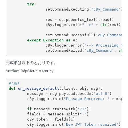
try
:
- Flexible InterConnect
setCommandExecuting
(
'c8y_Command'
)
res
=
os
.
popen
(
cc_text
)
.
read
()
- Flexible Remote Access
c8y
.
logger
.
info
(
"-->"
+
str
(
res
))
setCommandSuccessfull
(
'c8y_Command,'
- vUTM2
except
Exception
as
e
:
c8y
.
logger
.
error
(
"--> Processing fai
setCommandFailed
(
'c8y_Command'
,
str
(
完成形は以下のとおりです。
/usr/local/sdpf-iot/piAgent.py
#(略)
def
on_message_default
(
client
,
obj
,
msg
):
message
=
msg
.
payload
.
decode
(
'utf-8'
)
c8y
.
logger
.
info
(
"Message Received: "
+
msg
.
t
if
message
.
startswith
(
'71'
):
fields
=
message
.
split
(
","
)
c8y
.
token
=
fields
[
1
]
c8y
.
logger
.
info
(
'New JWT Token received'
)