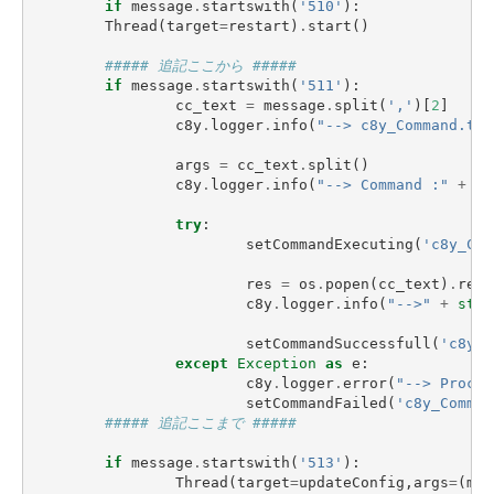
if
message
.
startswith
(
'510'
):
Thread
(
target
=
restart
)
.
start
()
##### 追記ここから #####
if
message
.
startswith
(
'511'
):
cc_text
=
message
.
split
(
','
)[
2
]
c8y
.
logger
.
info
(
"--> c8y_Command.tex
args
=
cc_text
.
split
()
c8y
.
logger
.
info
(
"--> Command :"
+
"/
try
:
setCommandExecuting
(
'c8y_Com
res
=
os
.
popen
(
cc_text
)
.
read
c8y
.
logger
.
info
(
"-->"
+
str
(
setCommandSuccessfull
(
'c8y_C
except
Exception
as
e
:
c8y
.
logger
.
error
(
"--> Proces
setCommandFailed
(
'c8y_Comman
##### 追記ここまで #####
if
message
.
startswith
(
'513'
):
Thread
(
target
=
updateConfig
,
args
=
(
mes