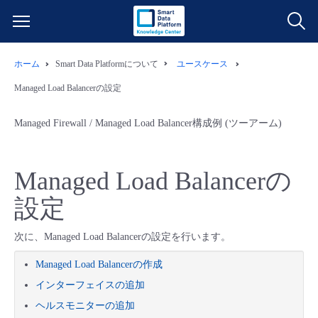
ホーム
Smart Data Platformについて
ユースケース
サービス一覧
Managed Load Balancerの設定
データ利活用
よくある質問
Managed Firewall / Managed Load Balancer構成例 (ツーアーム)
クラウド/サーバー
データ利活用
料金情報
Managed Load Balancerの
ネットワーク
クラウド/サーバー
料金シミュレーター
ご利用開始ガイド
設定
■ 管理機能
IoT
ネットワーク
データ利活用
ユースケース
次に、Managed Load Balancerの設定を行います。
Managed Load Balancerの作成
- 管理機能
- バックアップ
モニタリング/監査
IoT
クラウド/サーバー
故障/メンテナンス情報
インターフェイスの追加
ヘルスモニターの追加
- セキュリティ・監査
サポート
モニタリング/監査
ネットワーク
サービス稼働状況