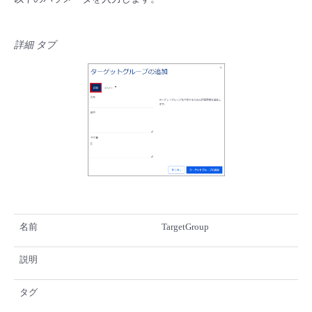
詳細 タブ
名前
TargetGroup
説明
タグ