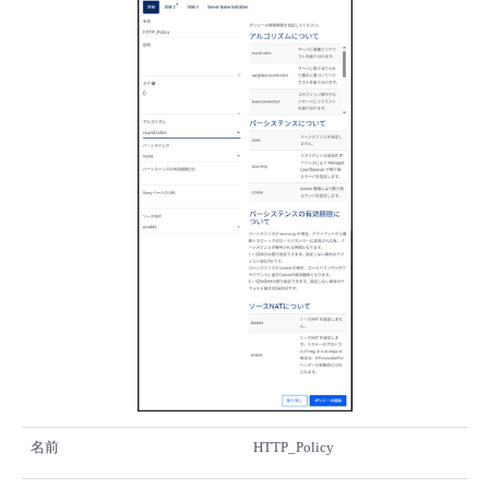
名前
HTTP_Policy