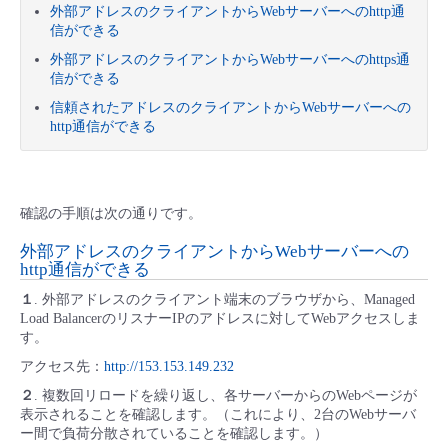
外部アドレスのクライアントからWebサーバーへのhttp通
- Flexible InterConnect
信ができる
外部アドレスのクライアントからWebサーバーへのhttps通
信ができる
- Flexible Remote Access
信頼されたアドレスのクライアントからWebサーバーへの
http通信ができる
- vUTM2
確認の手順は次の通りです。
外部アドレスのクライアントからWebサーバーへの
http通信ができる
１
. 外部アドレスのクライアント端末のブラウザから、Managed
Load BalancerのリスナーIPのアドレスに対してWebアクセスしま
す。
アクセス先：
http://153.153.149.232
２
. 複数回リロードを繰り返し、各サーバーからのWebページが
表示されることを確認します。（これにより、2台のWebサーバ
ー間で負荷分散されていることを確認します。）