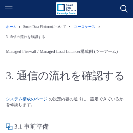
ホーム
Smart Data Platformについて
ユースケース
サービス一覧
3. 通信の流れを確認する
データ利活用
よくある質問
Managed Firewall / Managed Load Balancer構成例 (ツーアーム)
クラウド/サーバー
データ利活用
料金情報
3. 通信の流れを確認する
ネットワーク
クラウド/サーバー
料金シミュレーター
ご利用開始ガイド
■ 管理機能
IoT
ネットワーク
データ利活用
ユースケース
システム構成のページ
の設定内容の通りに、設定できているか
を確認します。
- 管理機能
- バックアップ
モニタリング/監査
IoT
クラウド/サーバー
故障/メンテナンス情報
3.1 事前準備
- セキュリティ・監査
サポート
モニタリング/監査
ネットワーク
サービス稼働状況