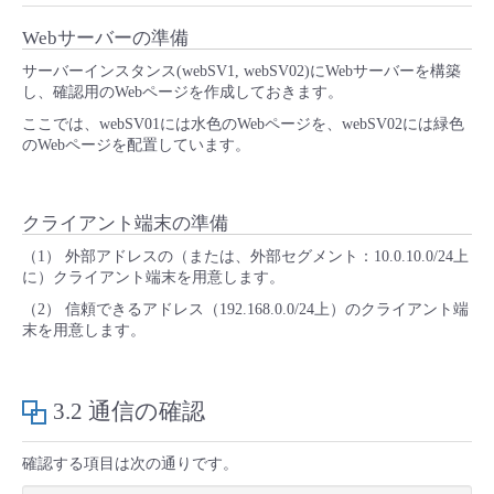
■ セットアップガイド
Webサーバーの準備
パートナー
- データと分析
管理機能
サポート
IoT
故障/メンテナンス履歴
サーバーインスタンス(webSV1, webSV02)にWebサーバーを構築
- 新規お申し込み方法
し、確認用のWebページを作成しておきます。
販売パートナー向けプログラム
トレーニング/操作動画
- IoT
すべてのメニューを見る
管理機能
モニタリング/監査
メンテナンス予定
ここでは、webSV01には水色のWebページを、webSV02には緑色
- 初期設定・確認
のWebページを配置しています。
協業パートナー
脱炭素化
- マルチクラウド利用
すべてのメニューを見る
サポート
定期メンテナンス
- ユーザー機能の管理
クライアント端末の準備
- リモートワーク
すべてのメニューを見る
（1） 外部アドレスの（または、外部セグメント：10.0.10.0/24上
- 登録情報の管理
に）クライアント端末を用意します。
- ITインフラストラクチャー
（2） 信頼できるアドレス（192.168.0.0/24上）のクライアント端
- APIリファレンス
末を用意します。
- その他
■ 基本構築ガイド
3.2 通信の確認
- クラウド / サーバー
確認する項目は次の通りです。