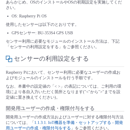
あらかじめ、OSのインストールやOSの初期設定を実施してくだ
■ セットアップガイド
さい。
パートナー
- データと分析
管理機能
サポート
IoT
故障/メンテナンス履歴
OS: Raspberry Pi OS
- 新規お申し込み方法
使用したセンサーは以下のとおりです。
販売パートナー向けプログラム
トレーニング/操作動画
- IoT
すべてのメニューを見る
管理機能
モニタリング/監査
メンテナンス予定
GPSセンサー: BU-353S4 GPS USB
- 初期設定・確認
センサー利用に必要なモジュールのインストール方法は、下記
協業パートナー
脱炭素化
- マルチクラウド利用
「センサーの利用設定をする」をご参照ください。
すべてのメニューを見る
サポート
定期メンテナンス
- ユーザー機能の管理
センサーの利用設定をする
- リモートワーク
すべてのメニューを見る
- 登録情報の管理
Raspberry Piにおいて、センサー利用に必要なユーザーの作成お
よびモジュールのインストールを行う手順です。
- ITインフラストラクチャー
- APIリファレンス
なお、本書中の設定値の「< >」の表記については、ご利用の環
境により各自入力いただく箇所となります("<"から">"までを設
- その他
定値に置き換えてください)。
■ 基本構築ガイド
開発用ユーザーの作成・権限付与をする
開発用ユーザーの作成方法およびユーザーに対する権限付与方法
- クラウド / サーバー
については、「
1.1.3.1. IoT機器を準備・セットアップする - 開発
用ユーザーの作成・権限付与をする
」をご参照ください。