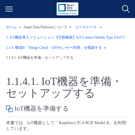
ホーム
Smart Data Platformについて
ユースケース
サービス一覧
1.
IoT機器導入ソリューション【手動構築】IoT Connect Mobile Type S/IoT Connect Gateway/Things Cloud/Hybrid Cloud with Microsoft Azure(Azure IoT Hub)/Wasabiオブジェクトストレージ
データ利活用
1.1.4.
構成B「Things Cloud・GPSセンサー利用」を構築する
よくある質問
1.1.4.1.
IoT機器を準備・セットアップする
クラウド/サーバー
データ利活用
料金情報
1.1.4.1.
IoT機器を準備・
ネットワーク
クラウド/サーバー
料金シミュレーター
ご利用開始ガイド
セットアップする
■ 管理機能
IoT
ネットワーク
データ利活用
ユースケース
IoT機器を準備する
- 管理機能
- バックアップ
モニタリング/監査
IoT
クラウド/サーバー
故障/メンテナンス情報
本書では、IoT機器として「Raspberry Pi 4 8GB Model B」を利用
しています。
- セキュリティ・監査
サポート
モニタリング/監査
ネットワーク
サービス稼働状況