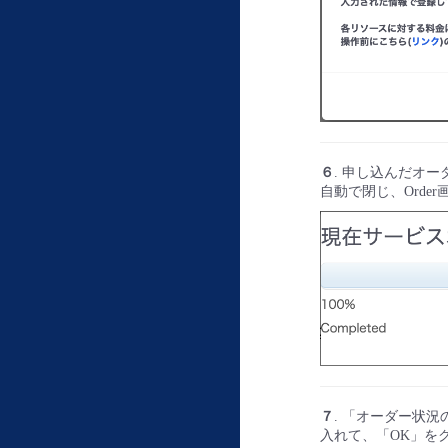
６
. 申し込んだオ
自動で閉じ、Orde
７
. 「オーダー状
入れて、「OK」を