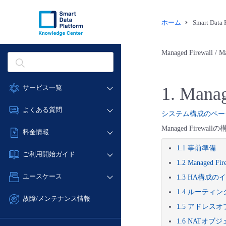
ホーム
Smart Dat
Managed Firewall 
サービス一覧
1. Man
データ利活用
よくある質問
システム構成のペー
クラウド/サーバー
データ利活用
Managed Fire
料金情報
ネットワーク
クラウド/サーバー
1.1 事前準備
料金シミュレーター
IoT
ご利用開始ガイド
ネットワーク
1.2 Managed 
データ利活用
モニタリング/監査
■ 管理機能
IoT
ユースケース
1.3 HA構成
クラウド/サーバー
サポート
- 管理機能
モニタリング/監査
1.4 ルーティ
- バックアップ
ネットワーク
管理機能
故障/メンテナンス情報
サポート
1.5 アドレス
- セキュリティ・監査
■ セットアップガイド
IoT
すべてのメニューを見る
サービス稼働状況
管理機能
1.6 NATオ
- データと分析
- 新規お申し込み方法