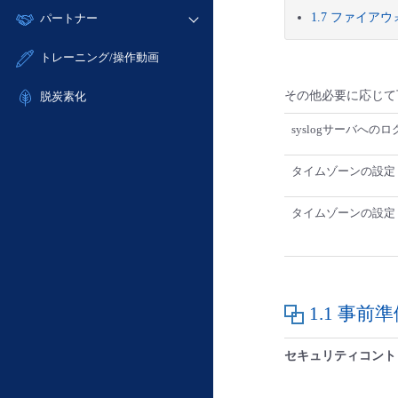
モニタリング/監査
故障/メンテナンス履歴
すべてのメニューを見る
1.7 ファイア
パートナー
- IoT
- 初期設定・確認
サポート
メンテナンス予定
- マルチクラウド利用
- ユーザー機能の管理
販売パートナー向けプログラム
すべてのメニューを見る
トレーニング/操作動画
定期メンテナンス
- リモートワーク
- 登録情報の管理
協業パートナー
- ITインフラストラクチャー
その他必要に応じて
脱炭素化
- APIリファレンス
- その他
syslogサーバへの
■ 基本構築ガイド
- クラウド / サーバー
タイムゾーンの設定
- Flexible InterConnect
- Flexible Remote Access
タイムゾーンの設定
- vUTM2
1.1 事前
セキュリティコント