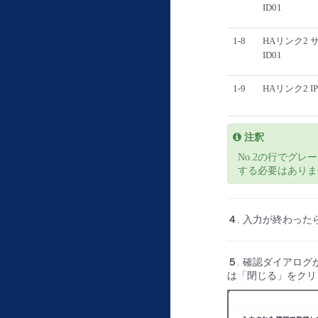
ID01
1-8
HAリンク2 
ID01
1-9
HAリンク2 I
注釈
No.2の行でグ
する必要はありま
４
. 入力が終わっ
５
. 確認ダイアロ
は「閉じる」をクリ