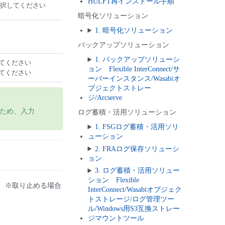
HULFT再インストール手順
択してください
暗号化ソリューション
1. 暗号化ソリューション
バックアップソリューション
1. バックアップソリューシ
してください
ョン Flexible InterConnect/サ
してください
ーバーインスタンス/Wasabiオ
ブジェクトストレー
ジ/Arcserve
るため、入力
ログ蓄積・活用ソリューション
1. FSGログ蓄積・活用ソリ
ューション
2. FRAログ保存ソリューシ
ョン
3. ログ蓄積・活用ソリュー
ション Flexible
。 ※取り止める場合
InterConnect/Wasabiオブジェク
トストレージ/ログ管理ツー
ル/Windows用S3互換ストレー
ジマウントツール