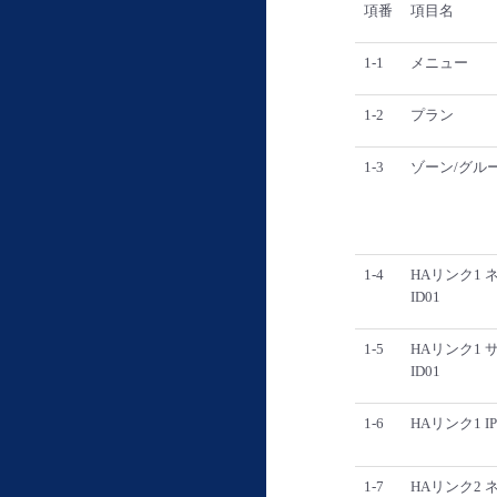
項番
項目名
1-1
メニュー
1-2
プラン
1-3
ゾーン/グル
1-4
HAリンク1
ID01
1-5
HAリンク1 
ID01
1-6
HAリンク1 I
1-7
HAリンク2