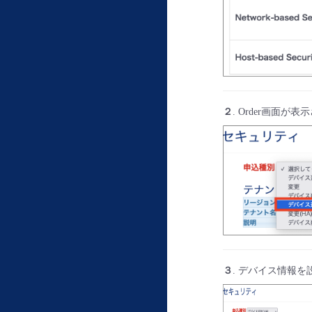
２
. Order画面
３
. デバイス情報を