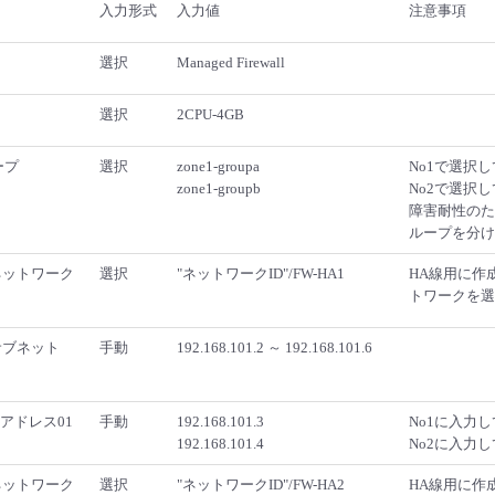
入力形式
入力値
注意事項
選択
Managed Firewall
選択
2CPU-4GB
ープ
選択
zone1-groupa
No1で選択
zone1-groupb
No2で選択
障害耐性のため
ループを分け
 ネットワーク
選択
"ネットワークID"/FW-HA1
HA線用に作
トワークを選
サブネット
手動
192.168.101.2 ～ 192.168.101.6
Pアドレス01
手動
192.168.101.3
No1に入力
192.168.101.4
No2に入力
 ネットワーク
選択
"ネットワークID"/FW-HA2
HA線用に作