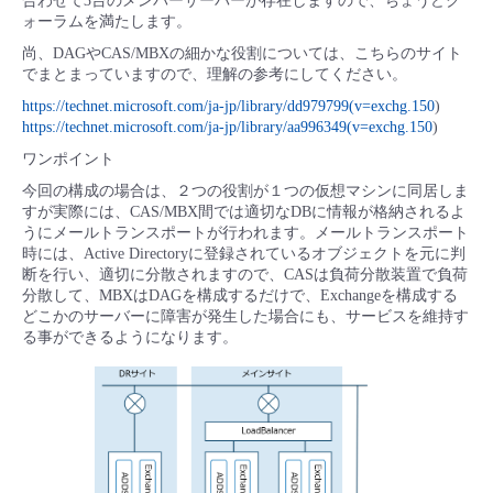
合わせて3台のメンバーサーバーが存在しますので、ちょうどク
ォーラムを満たします。
尚、DAGやCAS/MBXの細かな役割については、こちらのサイト
でまとまっていますので、理解の参考にしてください。
https://technet.microsoft.com/ja-jp/library/dd979799(v=exchg.150
)
https://technet.microsoft.com/ja-jp/library/aa996349(v=exchg.150
)
ワンポイント
今回の構成の場合は、２つの役割が１つの仮想マシンに同居しま
すが実際には、CAS/MBX間では適切なDBに情報が格納されるよ
うにメールトランスポートが行われます。メールトランスポート
時には、Active Directoryに登録されているオブジェクトを元に判
断を行い、適切に分散されますので、CASは負荷分散装置で負荷
分散して、MBXはDAGを構成するだけで、Exchangeを構成する
どこかのサーバーに障害が発生した場合にも、サービスを維持す
る事ができるようになります。