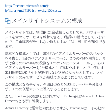
https://technet.microsoft.com/ja-
- Flexible InterConnect
jp/library/mt741981(v=exchg.150).aspx
メインサイトシステムの構成
- Flexible Remote Access
メインサイトでは、物理的に1台破損したとしても、パフォーマ
- vUTM2
ンスを含めてサービスを維持できる、所謂N+1構成としています
ので、二重障害が発生しない限りにおいては、可用性が確保でき
ます。
基本的な構成としては、SDPFのベアメタルサーバーのスペック
を考慮し、1台のベアメタルサーバーに、２つのVMを用意し、ま
ずは全てのExchangeの役割を１つのVMにインストールし、その
ベアメタルサーバーを2台構成として冗長化することで、仮に通
常利用時にDRサイトが動作しない状況になったとしても、メイ
ンサイトのみでサービスが継続できるようにしています。
この構成となる事から、今回はCASとMBXはサーバーを分割せ
ず、１つの仮想マシンに導入することにします。
また、Exchangeの役割とは別ですが、ExchangeはMicrosoft Active
Directoryとも密に連携します。
Active Directoryは通常社内にありますが、Exchangeは、その動作