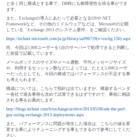
■ セットアップガイド
と全く同じ構成とする事で、DR時にも耐障害性を得る事ができ
ます。
パートナー
- データと分析
管理機能
サポート
IoT
故障/メンテナンス履歴
また、Exchangeの導入にあたって必要となるOSや.NET
- 新規お申し込み方法
Frameworkなど、その他のミドルウェアなどは、Microsoftの公開
販売パートナー向けプログラム
している「Exchange 2013 のシステム要件」をご確認ください。
トレーニング/操作動画
- IoT
すべてのメニューを見る
管理機能
モニタリング/監査
メンテナンス予定
- 初期設定・確認
https://technet.microsoft.com/ja-jp/library/aa996719(v=exchg.150).aspx
協業パートナー
尚、今回は5,000ユーザーを1台のサーバーで処理できると判断し
脱炭素化
- マルチクラウド利用
すべてのメニューを見る
サポート
定期メンテナンス
た前提で記載しています。
- ユーザー機能の管理
メールボックスのサイズやメール通数、平均メッセージサイズ
- リモートワーク
や、利用するセッション数などによっては、たとえ5,000ユーザ
すべてのメニューを見る
- 登録情報の管理
ーだったとしても、今回の構成ではパフォーマンスが不足する事
も考えられます。
- ITインフラストラクチャー
- APIリファレンス
構成については、こちらで指針は出ていますが、構築するベンダ
ー各社で過去事例も含めて試算できるはずですので、事前に相談
される事をお薦めします。
- その他
http://blogs.technet.com/b/exchange/archive/2013/05/06/ask-the-perf-
■ 基本構築ガイド
guy-sizing-exchange-2013-deployments.aspx
また、パフォーマンスに問題が発生した場合は、こちらの値を変
- クラウド / サーバー
更する事によりチューニングする事もできるので参考にしてくだ
さい。