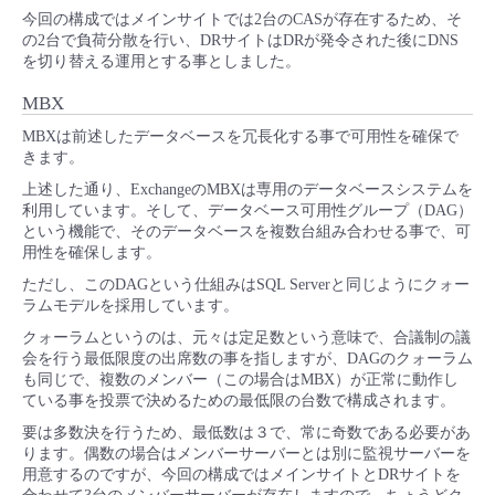
今回の構成ではメインサイトでは2台のCASが存在するため、そ
の2台で負荷分散を行い、DRサイトはDRが発令された後にDNS
を切り替える運用とする事としました。
MBX
MBXは前述したデータベースを冗長化する事で可用性を確保で
きます。
上述した通り、ExchangeのMBXは専用のデータベースシステムを
利用しています。そして、データベース可用性グループ（DAG）
という機能で、そのデータベースを複数台組み合わせる事で、可
用性を確保します。
ただし、このDAGという仕組みはSQL Serverと同じようにクォー
ラムモデルを採用しています。
クォーラムというのは、元々は定足数という意味で、合議制の議
会を行う最低限度の出席数の事を指しますが、DAGのクォーラム
も同じで、複数のメンバー（この場合はMBX）が正常に動作し
ている事を投票で決めるための最低限の台数で構成されます。
要は多数決を行うため、最低数は３で、常に奇数である必要があ
ります。偶数の場合はメンバーサーバーとは別に監視サーバーを
用意するのですが、今回の構成ではメインサイトとDRサイトを