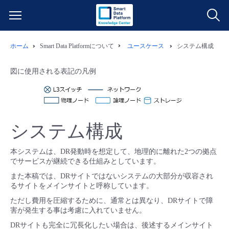
ホーム
Smart Data Platformについて
ユースケース
システム構成
サービス一覧
図に使用される表記の凡例
データ利活用
よくある質問
クラウド/サーバー
データ利活用
料金情報
システム構成
ネットワーク
クラウド/サーバー
料金シミュレーター
ご利用開始ガイド
本システムは、DR発動時を想定して、地理的に離れた2つの拠点
でサービスが継続できる仕組みとしています。
■ 管理機能
IoT
ネットワーク
データ利活用
ユースケース
また本稿では、DRサイトではないシステムの大部分が収容され
るサイトをメインサイトと呼称しています。
- 管理機能
- バックアップ
モニタリング/監査
IoT
クラウド/サーバー
故障/メンテナンス情報
ただし費用を圧縮するために、通常とは異なり、DRサイトで障
害が発生する事は考慮に入れていません。
DRサイトも完全に冗長化したい場合は、後述するメインサイト
- セキュリティ・監査
サポート
モニタリング/監査
ネットワーク
サービス稼働状況