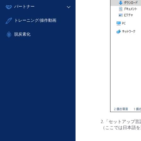
モニタリング/監査
故障/メンテナンス履歴
すべてのメニューを見る
パートナー
- IoT
- 初期設定・確認
サポート
メンテナンス予定
- マルチクラウド利用
- ユーザー機能の管理
販売パートナー向けプログラム
すべてのメニューを見る
トレーニング/操作動画
定期メンテナンス
- リモートワーク
- 登録情報の管理
協業パートナー
- ITインフラストラクチャー
脱炭素化
- APIリファレンス
- その他
■ 基本構築ガイド
- クラウド / サーバー
- Flexible InterConnect
- Flexible Remote Access
- vUTM2
2.「セットアップ
（ここでは日本語を