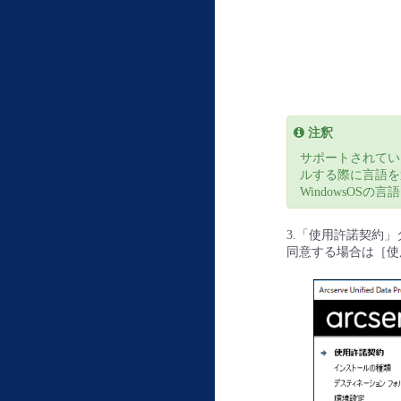
注釈
サポートされてい
ルする際に言語を
WindowsOS
3.「使用許諾契約
同意する場合は［使