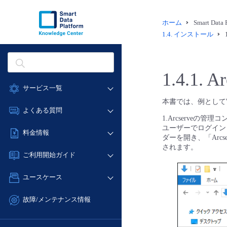
ホーム
Smart Dat
1.4.
インストール
1.4.1.
A
サービス一覧
本書では、例としてWin
データ利活用
よくある質問
1.Arcserveの管
クラウド/サーバー
ユーザーでログインし
データ利活用
料金情報
ネットワーク
ダーを開き、「Arcse
クラウド/サーバー
されます。
料金シミュレーター
IoT
ご利用開始ガイド
ネットワーク
データ利活用
モニタリング/監査
■ 管理機能
IoT
ユースケース
クラウド/サーバー
サポート
- 管理機能
モニタリング/監査
- バックアップ
ネットワーク
管理機能
故障/メンテナンス情報
サポート
- セキュリティ・監査
■ セットアップガイド
IoT
すべてのメニューを見る
サービス稼働状況
管理機能
- データと分析
- 新規お申し込み方法