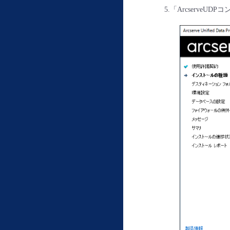
5.「Arcserv