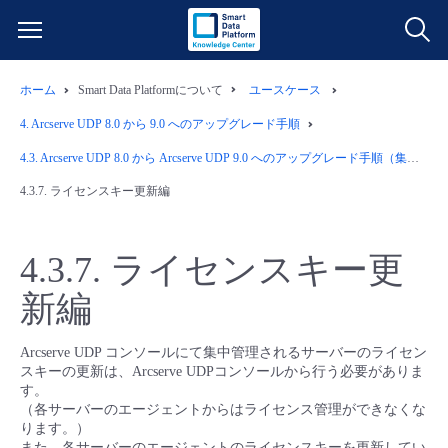
ホーム
Smart Data Platformについて
ユースケース
サービス一覧
4.
Arcserve UDP 8.0 から 9.0 へのアップグレード手順
データ利活用
4.3.
Arcserve UDP 8.0 から Arcserve UDP 9.0 へのアップグレード手順（集中管理構成）
よくある質問
4.3.7.
ライセンスキー更新編
クラウド/サーバー
データ利活用
料金情報
4.3.7.
ライセンスキー更
ネットワーク
クラウド/サーバー
料金シミュレーター
ご利用開始ガイド
新編
■ 管理機能
IoT
ネットワーク
データ利活用
ユースケース
Arcserve UDP コンソールにて集中管理されるサーバーのライセン
スキーの更新は、Arcserve UDPコンソールから行う必要がありま
- 管理機能
- バックアップ
モニタリング/監査
IoT
クラウド/サーバー
す。
故障/メンテナンス情報
（各サーバーのエージェントからはライセンス管理ができなくな
ります。）
- セキュリティ・監査
サポート
モニタリング/監査
ネットワーク
サービス稼働状況
また、各サーバーのエージェントのライセンスキーを更新してい