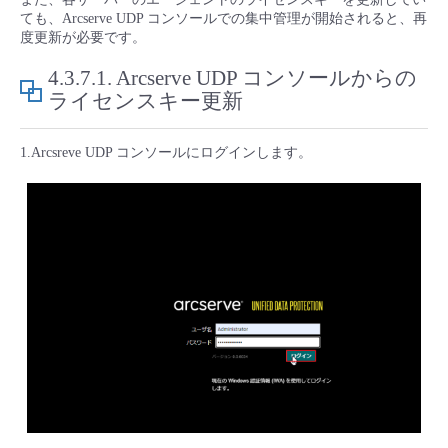
■ セットアップガイド
ても、Arcserve UDP コンソールでの集中管理が開始されると、再
度更新が必要です。
パートナー
- データと分析
管理機能
サポート
IoT
故障/メンテナンス履歴
- 新規お申し込み方法
4.3.7.1.
Arcserve UDP コンソールからの
販売パートナー向けプログラム
ライセンスキー更新
トレーニング/操作動画
- IoT
すべてのメニューを見る
管理機能
モニタリング/監査
メンテナンス予定
- 初期設定・確認
1.Arcsreve UDP コンソールにログインします。
協業パートナー
脱炭素化
- マルチクラウド利用
すべてのメニューを見る
サポート
定期メンテナンス
- ユーザー機能の管理
- リモートワーク
すべてのメニューを見る
- 登録情報の管理
- ITインフラストラクチャー
- APIリファレンス
- その他
■ 基本構築ガイド
- クラウド / サーバー