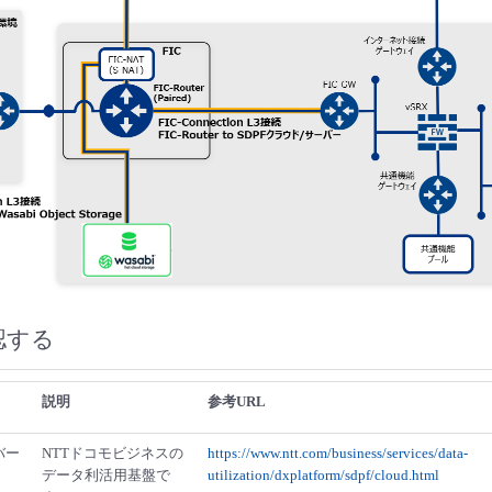
認する
説明
参考URL
バー
NTTドコモビジネスの
https://www.ntt.com/business/services/data-
データ利活用基盤で
utilization/dxplatform/sdpf/cloud.html