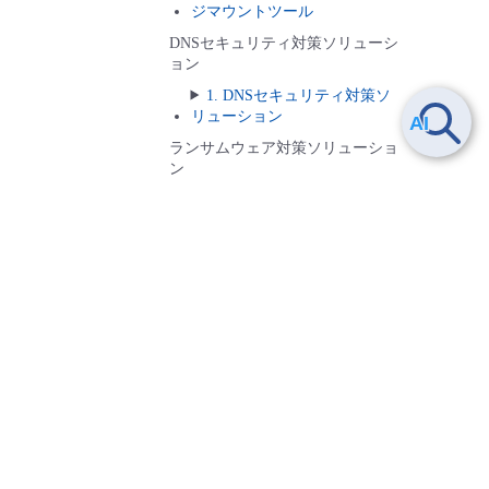
ジマウントツール
DNSセキュリティ対策ソリューシ
ョン
1. DNSセキュリティ対策ソ
リューション
ランサムウェア対策ソリューショ
ン
1. ランサムウェア対策ソリ
ューション
1.1.1.2.
データの流れについて確認する
M365バックアップソリューショ
ン
1. M365バックアップソリュ
ーション
バックアップ回線ソリューション
1. バックアップ回線ソリュ
ーション Flexible
InterConnect/Super OCN Flexible
Connect/Arcstar Universal One
IoT機器導入ソリューション【手