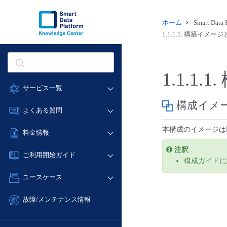
ホーム
Smart Dat
1.1.1.1.
構築イメージ
1.1.1.1.
サービス一覧
構成イメ
データ利活用
よくある質問
クラウド/サーバー
データ利活用
本構成のイメージは
料金情報
ネットワーク
クラウド/サーバー
注釈
料金シミュレーター
IoT
ご利用開始ガイド
ネットワーク
構成ガイドに
データ利活用
モニタリング/監査
■ 管理機能
IoT
ユースケース
クラウド/サーバー
サポート
- 管理機能
モニタリング/監査
- バックアップ
ネットワーク
管理機能
故障/メンテナンス情報
サポート
- セキュリティ・監査
■ セットアップガイド
IoT
すべてのメニューを見る
サービス稼働状況
管理機能
- データと分析
- 新規お申し込み方法