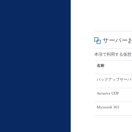
サーバー
本項で利用する仮想
名称
バックアップサーバ
Arcserve UDP
Microsoft 365