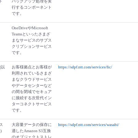
ト
バックアップ処理を実
行するコンポーネント
です。
OneDriveやMicrosoft
Teamsといったさまざ
まなサービスのサブス
クリプションサービス
です。
t(以
お客様拠点とお客様が
https://sdpf.ntt.com/services/fic/
利用されているさまざ
まなクラウドサービス
やデータセンターなど
の間を閉域でセキュア
に接続する次世代イン
ターコネクトサービス
です。
ス
大容量データの保存に
https://sdpf.ntt.com/services/wasabi/
)
適したAmazon S3互換
のオブジェクトストレ