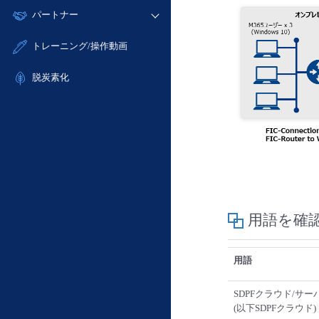
モニタリング/監査
故障/メンテナンス履歴
すべてのメニューを見る
パートナー
- IoT
- 初期設定・確認
サポート
メンテナンス予定
- マルチクラウド利用
- ユーザー機能の管理
販売パートナー向けプログラム
すべてのメニューを見る
トレーニング/操作動画
定期メンテナンス
- リモートワーク
- 登録情報の管理
協業パートナー
- ITインフラストラクチャー
脱炭素化
- APIリファレンス
- その他
■ 基本構築ガイド
- クラウド / サーバー
- Flexible InterConnect
- Flexible Remote Access
- vUTM2
用語を確
用語
SDPFクラウド/サー
(以下SDPFクラウド)