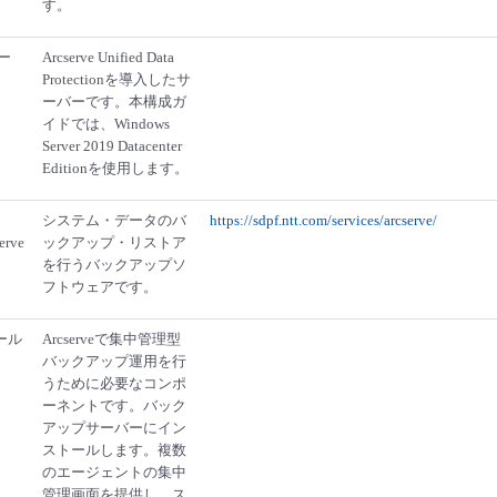
す。
ー
Arcserve Unified Data
Protectionを導入したサ
ーバーです。本構成ガ
イドでは、Windows
Server 2019 Datacenter
Editionを使用します。
システム・データのバ
https://sdpf.ntt.com/services/arcserve/
erve
ックアップ・リストア
を行うバックアップソ
フトウェアです。
ソール
Arcserveで集中管理型
バックアップ運用を行
うために必要なコンポ
ーネントです。バック
アップサーバーにイン
ストールします。複数
のエージェントの集中
管理画面を提供し、ス