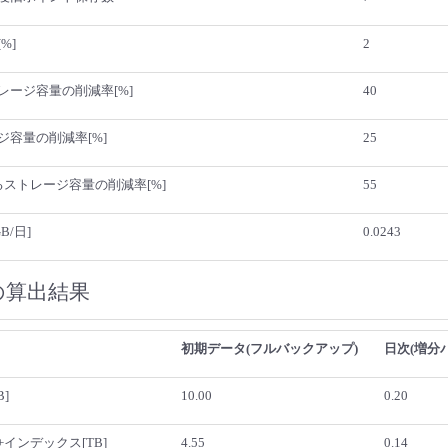
%]
2
レージ容量の削減率[%]
40
容量の削減率[%]
25
ストレージ容量の削減率[%]
55
B/日]
0.0243
の算出結果
初期データ(フルバックアップ)
日次(増分
]
10.00
0.20
インデックス[TB]
4.55
0.14