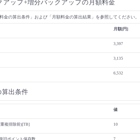
クアップ+増分バックアップの月額料金
料金の算出条件」および「月額料金の算出結果」を参照してください。
月額[円]
3,397
3,135
6,532
の算出条件
値
複排除前)[TB]
10
復旧ポイント保存数
7