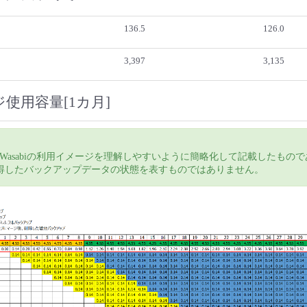
136.5
126.0
3,397
3,135
使用容量[1カ月]
Wasabiの利用イメージを理解しやすいように簡略化して記載したもの
veで取得したバックアップデータの状態を表すものではありません。