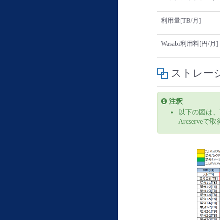
利用量[TB/月]
Wasabi利用料[円/月]
ストレージ
注釈
以下の図は、
Arcser