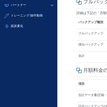
モニタリング/監査
フルバッ
故障/メンテナンス履歴
すべてのメニューを見る
パートナー
- IoT
- 初期設定・確認
サポート
メンテナンス予定
- マルチクラウド利用
- ユーザー機能の管理
詳細は下記の「月額
販売パートナー向けプログラム
すべてのメニューを見る
トレーニング/操作動画
定期メンテナンス
- リモートワーク
- 登録情報の管理
協業パートナー
バックアップ種別
- ITインフラストラクチャー
脱炭素化
- APIリファレンス
- その他
フルバックアップ
■ 基本構築ガイド
- クラウド / サーバー
増分バックアップ
- Flexible InterConnect
合計
- Flexible Remote Access
- vUTM2
月額料金
項目
合計データ量(圧縮・重
日次バックアップの