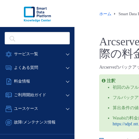
ホーム
Smart Dat
Arcse
際の料
サービス一覧
データ利活用
Arcserveのバ
よくある質問
クラウド/サーバー
データ利活用
注釈
料金情報
ネットワーク
初回のみフル
クラウド/サーバー
料金シミュレーター
IoT
ご利用開始ガイド
ネットワーク
フルバックア
データ利活用
モニタリング/監査
■ 管理機能
IoT
算出条件の値
ユースケース
クラウド/サーバー
サポート
- 管理機能
モニタリング/監査
Wasabi
- バックアップ
ネットワーク
管理機能
故障/メンテナンス情報
https://sdpf.nt
サポート
- セキュリティ・監査
■ セットアップガイド
IoT
すべてのメニューを見る
サービス稼働状況
管理機能
- データと分析
- 新規お申し込み方法