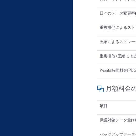
日々のデータ変更率[
重複排他によるスト
圧縮によるストレージ
重複排他+圧縮による
Wasabi時間料金[円/G
月額料金
項目
保護対象データ量[TB
バックアップデータ+