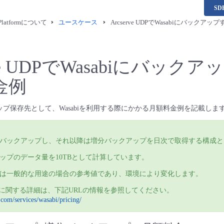
S
a Platformについて
ユースケース
Arcserve UDPでWasabiにバックア
rve UDPでWasabiにバック
金例
ックアップ保存先として、Wasabiを利用する際にかかる月額料金例を記載しま
バックアップし、それ以降は増分バックアップを日次で取得する構成と
ップのデータ量を10TBとして計算しています。
は一般的な用途の場合の参考値であり、環境により変化します。
の料金に関する詳細は、下記URLの情報を参照してください。
t.com/services/wasabi/pricing/