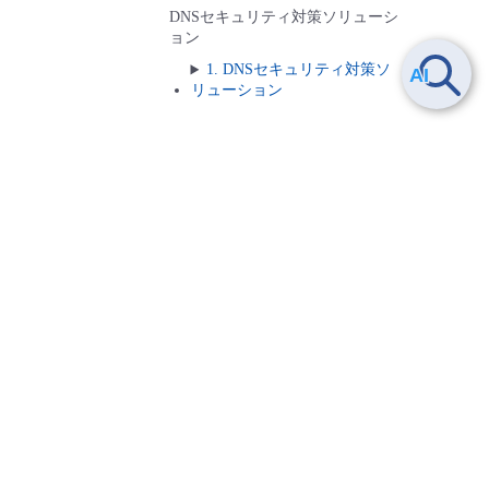
DNSセキュリティ対策ソリューシ
ョン
1. DNSセキュリティ対策ソ
リューション
ランサムウェア対策ソリューショ
ン
1. ランサムウェア対策ソリ
ューション
M365バックアップソリューショ
ン
1. M365バックアップソリュ
ーション
バックアップ回線ソリューション
1. バックアップ回線ソリュ
ーション Flexible
ヘルプ
InterConnect/Super OCN Flexible
Connect/Arcstar Universal One
よくある質問
IoT機器導入ソリューション【手
お問い合わせ
動構築】