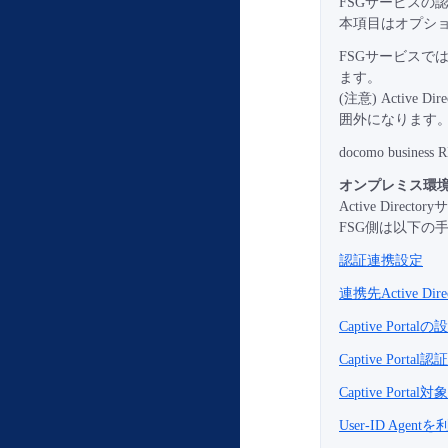
FSGサービスの
本項目はオプシ
FSGサービスではオン
ます。
(注意) Active 
囲外になります
docomo busin
オンプレミス環境のA
Active Dir
FSG側は以下の
認証連携設定
連携先Active Di
Captive Port
Captive Por
Captive Por
User-ID Age