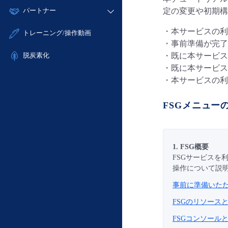
モニタリング/監査
故障/メンテナンス履歴
すべてのメニューを見る
パートナー
定の変更や初期構
- IoT
- 初期設定・確認
サポート
メンテナンス予定
- マルチクラウド利用
- ユーザー機能の管理
販売パートナー向けプログラム
・本サービスの利
すべてのメニューを見る
トレーニング/操作動画
定期メンテナンス
- リモートワーク
- 登録情報の管理
・事前準備が完了
協業パートナー
- ITインフラストラクチャー
・既に本サービス
脱炭素化
- APIリファレンス
・既に本サービス
- その他
■ 基本構築ガイド
・本サービスの利
- クラウド / サーバー
FSGメニュー
- Flexible InterConnect
- Flexible Remote Access
- vUTM2
1. FSG概要
FSGサービスを
操作について説
事前に準備いた
FSGのリソース
FSGコンソール