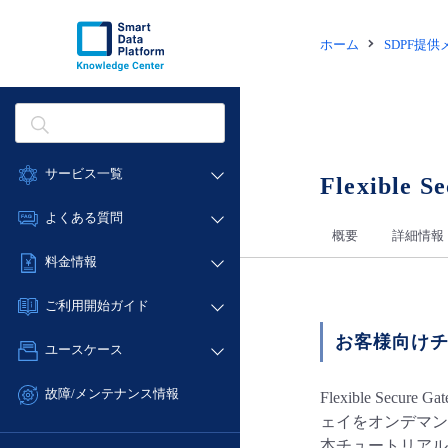
ホーム
SDPF提
サービス一覧
Flexible S
データ利活用
よくある質問
概要
詳細情報
クラウド/サーバー
データ利活用
料金情報
ネットワーク
クラウド/サーバー
料金シミュレーター
IoT
ご利用開始ガイド
ネットワーク
データ利活用
モニタリング/監査
お客様向け
■ 管理機能
IoT
ユースケース
クラウド/サーバー
サポート
- 管理機能
モニタリング/監査
- バックアップ
ネットワーク
管理機能
故障/メンテナンス情報
Flexible S
サポート
- セキュリティ・監査
■ セットアップガイド
IoT
ェイをオンデマン
すべてのメニューを見る
サービス稼働状況
管理機能
- データと分析
本チュートリアルで
- 新規お申し込み方法