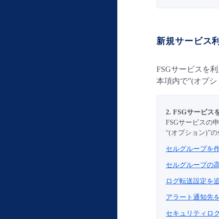
新規サービス
FSGサービスを
本項内で”(オプ
2. FSGサービ
FSGサービスの
“(オプション)
セルグループを
セルグループの高
ログ転送設定を追
アラート通知先を
セキュリティログ