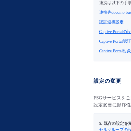
連携は以下の手
連携先docomo bus
認証連携設定
Captive Port
Captive Por
Captive Por
設定の変更
FSGサービスを
設定変更に順序性
5. 既存の設定を
セルグループの