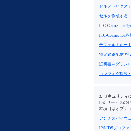
セルメトリクスア
セルを作成する
FIC-Connecti
FIC-Connecti
デフォルトルート
特定経路配信の設
証明書をダウンロ
コンフィグ反映
3. セキュリテ
FSGサービスの
本項目はオプシ
アンチスパイウェ
IPS/IDSプロ