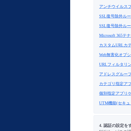
アンチウイルスプ
SSL復号除外ル
SSL復号除外ル
Microsoft 
カスタムURLカ
Web無害化オプ
URLフィルタリ
アドレスグループ
カテゴリ指定アプ
個別指定アプリケ
UTM機能(セキ
4. 認証の設定を