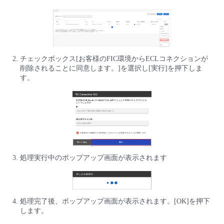
■ セットアップガイド
パートナー
- データと分析
管理機能
サポート
IoT
故障/メンテナンス履歴
- 新規お申し込み方法
販売パートナー向けプログラム
トレーニング/操作動画
- IoT
すべてのメニューを見る
管理機能
モニタリング/監査
メンテナンス予定
チェックボックス[お客様のFIC環境からECLコネクションが
- 初期設定・確認
削除されることに同意します。]を選択し[実行]を押下しま
協業パートナー
す。
脱炭素化
- マルチクラウド利用
すべてのメニューを見る
サポート
定期メンテナンス
- ユーザー機能の管理
- リモートワーク
すべてのメニューを見る
- 登録情報の管理
- ITインフラストラクチャー
- APIリファレンス
処理実行中のポップアップ画面が表示されます
- その他
■ 基本構築ガイド
処理完了後、ポップアップ画面が表示されます。[OK]を押下
- クラウド / サーバー
します。