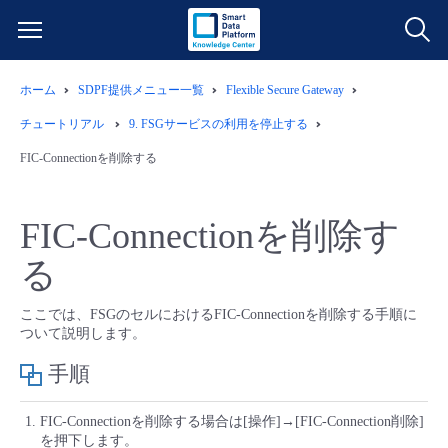
ホーム
SDPF提供メニュー一覧
Flexible Secure Gateway
サービス一覧
チュートリアル
9.
FSGサービスの利用を停止する
データ利活用
FIC-Connectionを削除する
よくある質問
クラウド/サーバー
データ利活用
料金情報
FIC-Connectionを削除す
る
ネットワーク
クラウド/サーバー
料金シミュレーター
ご利用開始ガイド
ここでは、FSGのセルにおけるFIC-Connectionを削除する手順に
■ 管理機能
IoT
ネットワーク
データ利活用
ユースケース
ついて説明します。
手順
- 管理機能
- バックアップ
モニタリング/監査
IoT
クラウド/サーバー
故障/メンテナンス情報
FIC-Connectionを削除する場合は[操作]→[FIC-Connection削除]
- セキュリティ・監査
を押下します。
サポート
モニタリング/監査
ネットワーク
サービス稼働状況