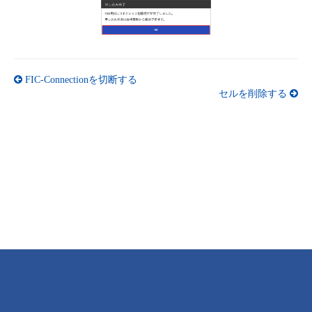
- Flexible InterConnect
- Flexible Remote Access
FIC-Connectionを切断する
セルを削除する
- vUTM2