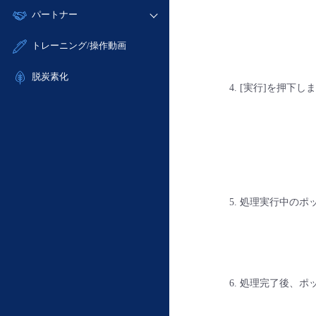
モニタリング/監査
故障/メンテナンス履歴
すべてのメニューを見る
パートナー
- IoT
- 初期設定・確認
サポート
メンテナンス予定
- マルチクラウド利用
- ユーザー機能の管理
販売パートナー向けプログラム
すべてのメニューを見る
トレーニング/操作動画
定期メンテナンス
- リモートワーク
- 登録情報の管理
協業パートナー
- ITインフラストラクチャー
脱炭素化
- APIリファレンス
[実行]を押下し
- その他
■ 基本構築ガイド
- クラウド / サーバー
- Flexible InterConnect
- Flexible Remote Access
- vUTM2
処理実行中のポ
処理完了後、ポッ