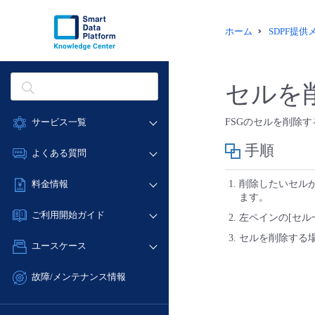
ホーム
SDPF提
セルを
サービス一覧
FSGのセルを削除
手順
データ利活用
よくある質問
クラウド/サーバー
データ利活用
料金情報
削除したいセル
ネットワーク
ます。
クラウド/サーバー
料金シミュレーター
IoT
ご利用開始ガイド
左ペインの[セル
ネットワーク
データ利活用
モニタリング/監査
セルを削除する場
■ 管理機能
IoT
ユースケース
クラウド/サーバー
サポート
- 管理機能
モニタリング/監査
- バックアップ
ネットワーク
管理機能
故障/メンテナンス情報
サポート
- セキュリティ・監査
■ セットアップガイド
IoT
すべてのメニューを見る
サービス稼働状況
管理機能
- データと分析
- 新規お申し込み方法