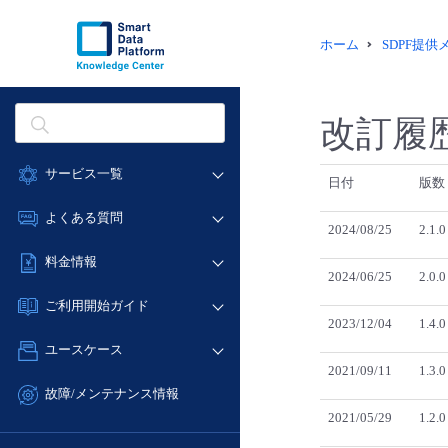
ホーム
SDPF提
改訂履
サービス一覧
日付
版数
データ利活用
よくある質問
2024/08/25
2.1.0
クラウド/サーバー
データ利活用
料金情報
ネットワーク
2024/06/25
2.0.0
クラウド/サーバー
料金シミュレーター
IoT
ご利用開始ガイド
ネットワーク
2023/12/04
1.4.0
データ利活用
モニタリング/監査
■ 管理機能
IoT
ユースケース
クラウド/サーバー
サポート
- 管理機能
2021/09/11
1.3.0
モニタリング/監査
- バックアップ
ネットワーク
管理機能
故障/メンテナンス情報
サポート
- セキュリティ・監査
■ セットアップガイド
2021/05/29
1.2.0
IoT
すべてのメニューを見る
サービス稼働状況
管理機能
- データと分析
- 新規お申し込み方法