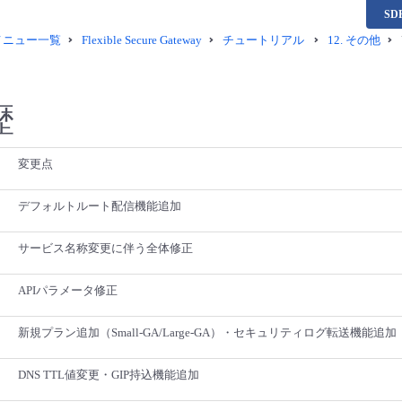
S
供メニュー一覧
Flexible Secure Gateway
チュートリアル
12.
その他
歴
変更点
デフォルトルート配信機能追加
サービス名称変更に伴う全体修正
APIパラメータ修正
新規プラン追加（Small-GA/Large-GA）・セキュリティログ転送機能追加
DNS TTL値変更・GIP持込機能追加