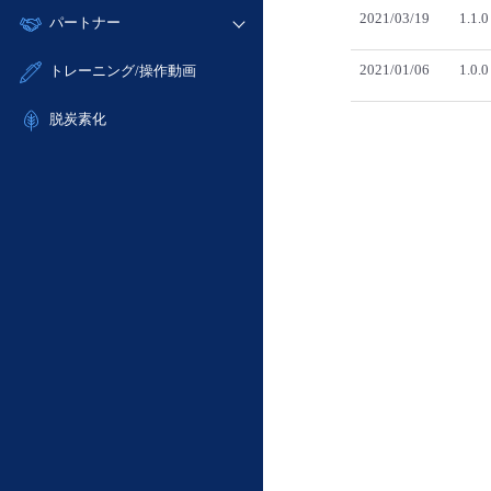
モニタリング/監査
故障/メンテナンス履歴
すべてのメニューを見る
2021/03/19
1.1.0
パートナー
- IoT
- 初期設定・確認
サポート
メンテナンス予定
- マルチクラウド利用
- ユーザー機能の管理
販売パートナー向けプログラム
すべてのメニューを見る
2021/01/06
1.0.0
トレーニング/操作動画
定期メンテナンス
- リモートワーク
- 登録情報の管理
協業パートナー
- ITインフラストラクチャー
脱炭素化
- APIリファレンス
- その他
■ 基本構築ガイド
- クラウド / サーバー
- Flexible InterConnect
- Flexible Remote Access
- vUTM2