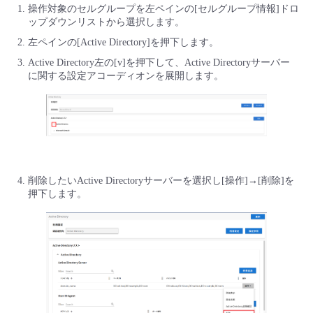
■ セットアップガイド
操作対象のセルグループを左ペインの[セルグループ情報]ドロ
ップダウンリストから選択します。
パートナー
- データと分析
管理機能
サポート
IoT
故障/メンテナンス履歴
左ペインの[Active Directory]を押下します。
- 新規お申し込み方法
Active Directory左の[v]を押下して、Active Directoryサーバー
販売パートナー向けプログラム
トレーニング/操作動画
- IoT
に関する設定アコーディオンを展開します。
すべてのメニューを見る
管理機能
モニタリング/監査
メンテナンス予定
- 初期設定・確認
協業パートナー
脱炭素化
- マルチクラウド利用
すべてのメニューを見る
サポート
定期メンテナンス
- ユーザー機能の管理
- リモートワーク
すべてのメニューを見る
- 登録情報の管理
削除したいActive Directoryサーバーを選択し[操作]→[削除]を
- ITインフラストラクチャー
押下します。
- APIリファレンス
- その他
■ 基本構築ガイド
- クラウド / サーバー