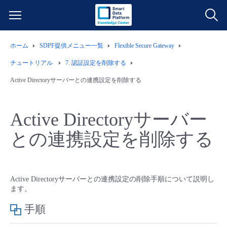
ホーム
SDPF提供メニュー一覧
Flexible Secure Gateway
サービス一覧
チュートリアル
7.
認証設定を削除する
データ利活用
Active Directoryサーバーとの連携設定を削除する
よくある質問
クラウド/サーバー
データ利活用
料金情報
Active Directoryサーバー
との連携設定を削除する
ネットワーク
クラウド/サーバー
料金シミュレーター
ご利用開始ガイド
■ 管理機能
IoT
ネットワーク
データ利活用
ユースケース
Active Directoryサーバーとの連携設定の削除手順について説明し
ます。
- 管理機能
- バックアップ
モニタリング/監査
IoT
クラウド/サーバー
故障/メンテナンス情報
手順
- セキュリティ・監査
サポート
モニタリング/監査
ネットワーク
サービス稼働状況