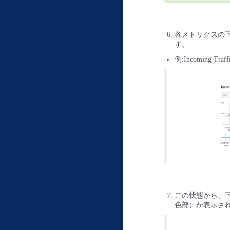
各メトリクスの
す。
例:Incoming Tra
この状態から、
色部）が表示さ