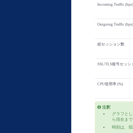
Incoming Traffic (bps
Outgoing Traffic (bps
総セッション数
SSL/TLS復号セッ
CPU使用率 (%)
注釈
グラフとし
ら現在まで
時刻は、指