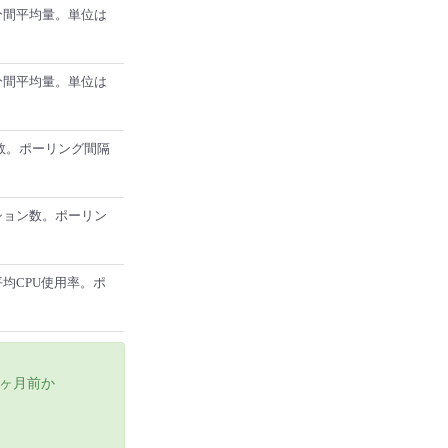
5分間平均量。単位は
5分間平均量。単位は
数。ポーリング間隔
ッション数。ポーリン
均CPU使用率。ポ
6ヶ月前か