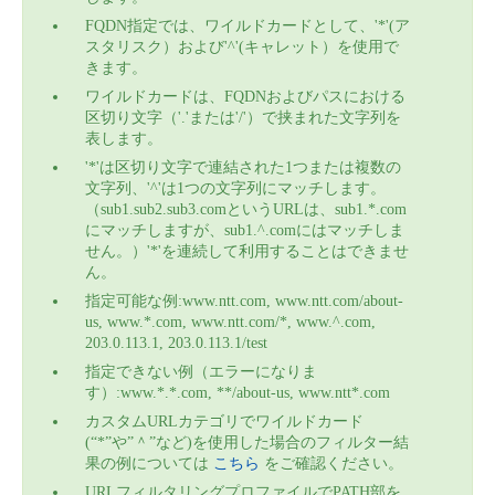
FQDN指定では、ワイルドカードとして、'*'(ア
スタリスク）および'^'(キャレット）を使用で
きます。
ワイルドカードは、FQDNおよびパスにおける
区切り文字（'.'または'/'）で挟まれた文字列を
表します。
'*'は区切り文字で連結された1つまたは複数の
文字列、'^'は1つの文字列にマッチします。
（sub1.sub2.sub3.comというURLは、sub1.*.com
にマッチしますが、sub1.^.comにはマッチしま
せん。）'*'を連続して利用することはできませ
ん。
指定可能な例:www.ntt.com, www.ntt.com/about-
us, www.*.com, www.ntt.com/*, www.^.com,
203.0.113.1, 203.0.113.1/test
指定できない例（エラーになりま
す）:www.*.*.com, **/about-us, www.ntt*.com
カスタムURLカテゴリでワイルドカード
(“*”や”＾”など)を使用した場合のフィルター結
果の例については
こちら
をご確認ください。
URLフィルタリングプロファイルでPATH部を