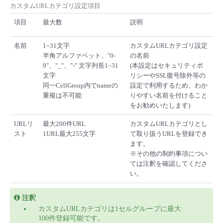
カスタムURLカテゴリ設定項目
- Flexible InterConnect
項目
最大数
説明
- Flexible Remote Access
名前
1~31文字
カスタムURLカテゴリ設定
半角アルファベット、"0-
の名前
9"、"_"、"-" 文字列長1~31
(本設定はセキュリティポ
- vUTM2
文字
リシーやSSL復号除外等の
同一CellGroup内でnameの
設定で利用するため、わか
重複は不可能
りやすい名前を付けること
をお勧めいたします)
URLリ
最大200件URL
カスタムURLカテゴリとし
スト
1URL最大255文字
て取り扱うURLを登録でき
ます。
※その他の制約事項につい
ては注釈を確認してくださ
い。
注釈
カスタムURLカテゴリは1セルグループに最大
100件登録可能です。