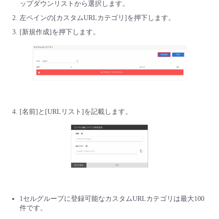
ップダウンリストから選択します。
■ セットアップガイド
左ペインの[カスタムURLカテゴリ]を押下します。
パートナー
- データと分析
管理機能
サポート
IoT
故障/メンテナンス履歴
- 新規お申し込み方法
[新規作成]を押下します。
販売パートナー向けプログラム
トレーニング/操作動画
- IoT
すべてのメニューを見る
管理機能
モニタリング/監査
メンテナンス予定
- 初期設定・確認
協業パートナー
脱炭素化
- マルチクラウド利用
すべてのメニューを見る
サポート
定期メンテナンス
- ユーザー機能の管理
- リモートワーク
すべてのメニューを見る
[名前]と[URLリスト]を記載します。
- 登録情報の管理
- ITインフラストラクチャー
- APIリファレンス
- その他
■ 基本構築ガイド
1セルグループに登録可能なカスタムURLカテゴリは最大100
- クラウド / サーバー
件です。