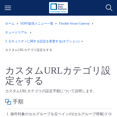
ホーム
SDPF提供メニュー一覧
Flexible Secure Gateway
サービス一覧
チュートリアル
データ利活用
3.
セキュリティに関する設定を変更する(オプション)
よくある質問
カスタムURLカテゴリ設定をする
クラウド/サーバー
データ利活用
料金情報
カスタムURLカテゴリ設
ネットワーク
クラウド/サーバー
料金シミュレーター
ご利用開始ガイド
定をする
■ 管理機能
IoT
ネットワーク
データ利活用
ユースケース
カスタムURLカテゴリの設定手順について説明します。
- 管理機能
- バックアップ
手順
モニタリング/監査
IoT
クラウド/サーバー
故障/メンテナンス情報
操作対象のセルグループを左ペインの[セルグループ情報]ドロ
- セキュリティ・監査
サポート
モニタリング/監査
ネットワーク
サービス稼働状況