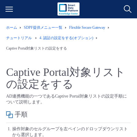
ホーム
SDPF提供メニュー一覧
Flexible Secure Gateway
サービス一覧
チュートリアル
4.
認証の設定をする(オプション)
データ利活用
Captive Portal対象リストの設定をする
よくある質問
クラウド/サーバー
データ利活用
料金情報
Captive Portal対象リスト
の設定をする
ネットワーク
クラウド/サーバー
料金シミュレーター
ご利用開始ガイド
AD連携機能の一つであるCaptive Portal対象リストの設定手順に
■ 管理機能
IoT
ネットワーク
データ利活用
ユースケース
ついて説明します。
手順
- 管理機能
- バックアップ
モニタリング/監査
IoT
クラウド/サーバー
故障/メンテナンス情報
操作対象のセルグループを左ペインのドロップダウンリスト
- セキュリティ・監査
から選択します。
サポート
モニタリング/監査
ネットワーク
サービス稼働状況