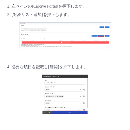
■ セットアップガイド
左ペインの[Captive Portal]を押下します。
パートナー
- データと分析
[対象リスト追加]を押下します。
管理機能
サポート
IoT
故障/メンテナンス履歴
- 新規お申し込み方法
販売パートナー向けプログラム
トレーニング/操作動画
- IoT
すべてのメニューを見る
管理機能
モニタリング/監査
メンテナンス予定
- 初期設定・確認
協業パートナー
脱炭素化
- マルチクラウド利用
すべてのメニューを見る
サポート
定期メンテナンス
- ユーザー機能の管理
- リモートワーク
すべてのメニューを見る
必要な項目を記載し[確認]を押下します。
- 登録情報の管理
- ITインフラストラクチャー
- APIリファレンス
- その他
■ 基本構築ガイド
- クラウド / サーバー