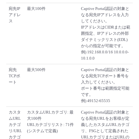
宛先IP
最大100件
Captive Portal認証の対象と
アドレ
なる宛先IPアドレスを入力
ス
してください。
IPアドレスはCIDRまたは範
囲指定、IPアドレスの外部
ダイナミックリスト(EDL)
からの指定が可能です。
例) 192.168.0.0/16 10.0.0.0-
10.1.0.0
宛先
最大500件
Captive Portal認証の対象と
TCPポ
なる宛先TCPポート番号を
ート
入力してください。
ポート番号は範囲指定可能
です。
例) 49152-65535
カスタ
カスタムURLカテゴリ: 最
Captive Portal認証の対象と
ムURL
大100件
なる宛先URLをお客様が定
カテゴ
URLカテゴリリスト: 71件
義したカスタムURLカテゴ
リ/URL
(システムで定義)
リ、FSGとして定義された
カテゴ
URLカテゴリまたはURLの