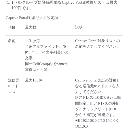
1セルグループに登録可能なCaptive Portal対象リストは最大
- Flexible InterConnect
100件です。
Captive Portal対象リスト設定項目
- Flexible Remote Access
項目
最大数
説明
- vUTM2
名前
1~31文字
Captive Portal対象リストの
半角アルファベット、"0-
名前を入力してください。
9"、"_"、"-" 文字列長1~31
文字
同一CellGroup内でnameの
重複は不可能
送信元
最大100件
Captive Portal認証の対象と
IPアド
なる送信元IPアドレスを入
レス
力してください。
IPアドレスはCIDRまたは範
囲指定、IPアドレスの外部
ダイナミックリスト(EDL)
からの指定が可能です。
例) 192.168.0.0/16 10.0.0.0-
10.1.0.0